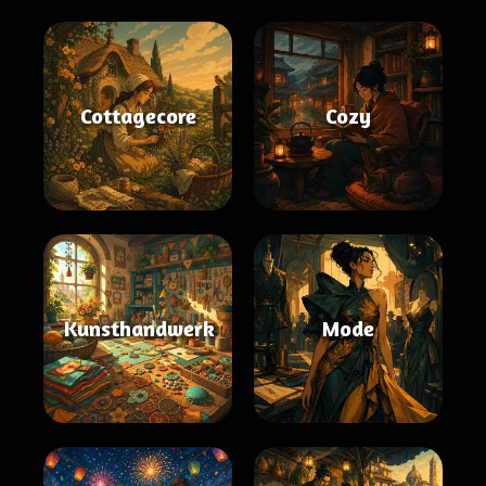
Cottagecore
Cozy
Kunsthandwerk
Mode