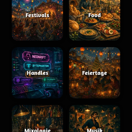
Festivals
Food
Handles
Feiertage
Mixologie
Musik