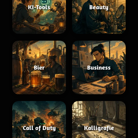
KI-Tools
Beauty
Bier
Business
Call of Duty
Kalligrafie