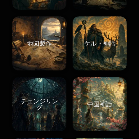
地図製作
ケルト神話
チェンジリン
中国神話
グ