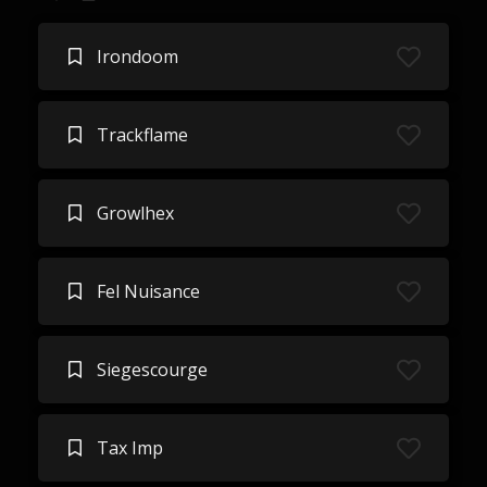
Irondoom
Trackflame
Growlhex
Fel Nuisance
Siegescourge
Tax Imp