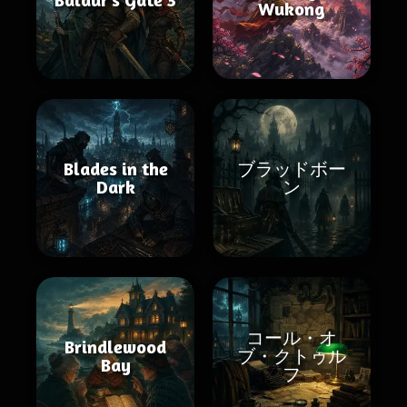
Wukong
Blades in the
ブラッドボー
Dark
ン
コール・オ
Brindlewood
ブ・クトゥル
Bay
フ