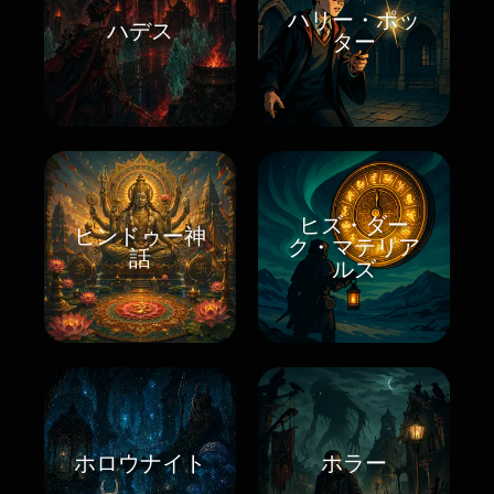
ハリー・ポッ
ハデス
ター
ヒズ・ダー
ヒンドゥー神
ク・マテリア
話
ルズ
ホロウナイト
ホラー