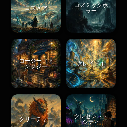
コズミックホ
コスメア
ラー
コージーファ
クレイドル
ンタジー
クレセント・
クリーチャー
シティ