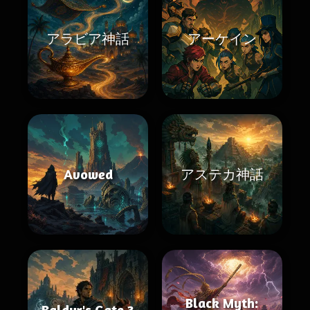
アラビア神話
アーケイン
Avowed
アステカ神話
Black Myth:
Baldur's Gate 3