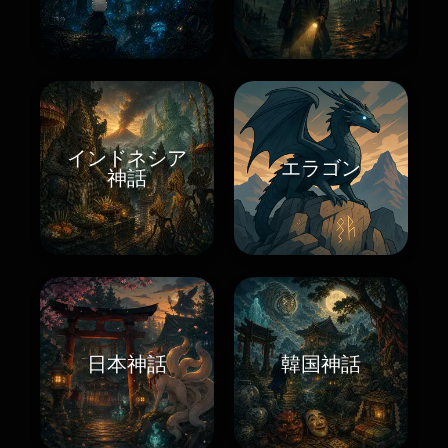
インドネシア
エラゴン
神話
日本神話
韓国神話