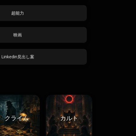
超能力
映画
Linkedin見出し案
クライム
カルト