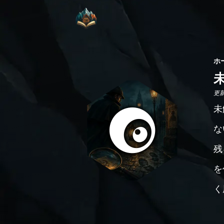
ホ
更新日
未
な
残
を
く