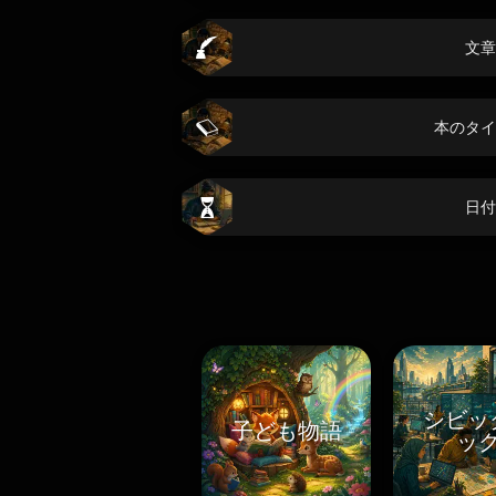
文章
本のタイ
日付
シビッ
子ども物語
ッ