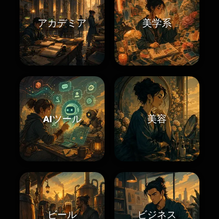
アカデミア
美学系
AIツール
美容
ビール
ビジネス