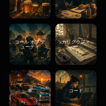
コール オブ デ
カリグラフィ
ューティ
ー
車
コード