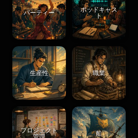
ポッドキャス
パーティー
ト
生産性
職業
プロジェクト
船
管理