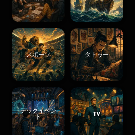
スポーツ
タトゥー
テックイベン
TV
ト