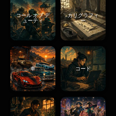
コール オブ デ
カリグラフィ
ューティ
ー
車
コード