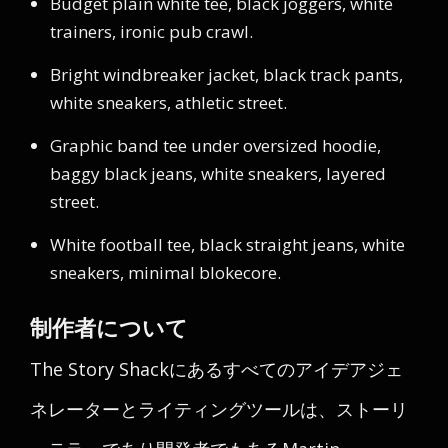
Budget plain white tee, black joggers, white
trainers, ironic pub crawl.
Bright windbreaker jacket, black track pants,
white sneakers, athletic street.
Graphic band tee under oversized hoodie,
baggy black jeans, white sneakers, layered
street.
White football tee, black straight jeans, white
sneakers, minimal blokecore.
制作者について
The Story Shackにあるすべてのアイデアジェ
ネレーターとライティングツールは、ストーリ