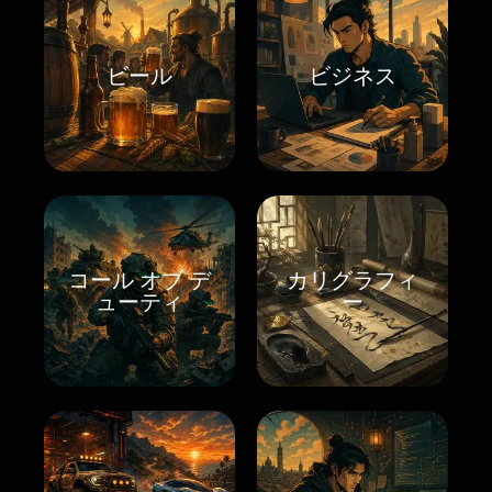
ビール
ビジネス
コール オブ デ
カリグラフィ
ューティ
ー