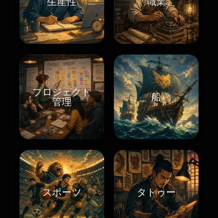
生産性
職業
プロジェクト
船
管理
スポーツ
タトゥー