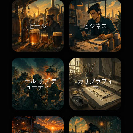
ビール
ビジネス
コール オブ デ
カリグラフィ
ューティ
ー