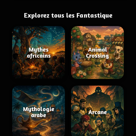
Explorez tous les Fantastique
Mythes
Animal
africains
Crossing
Mythologie
Arcane
arabe