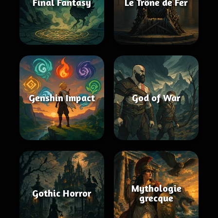
Final Fantasy
Le Trône de Fer
Genshin Impact
God of War
Mythologie
Gothic Horror
grecque