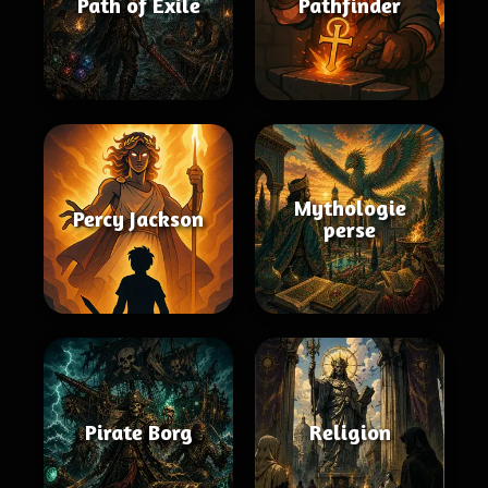
Path of Exile
Pathfinder
Mythologie
Percy Jackson
perse
Pirate Borg
Religion