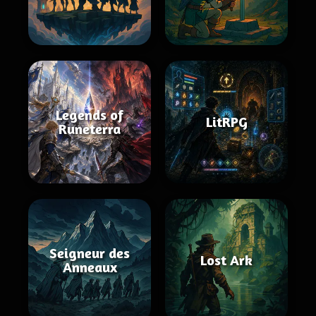
Legends of
LitRPG
Runeterra
Seigneur des
Lost Ark
Anneaux