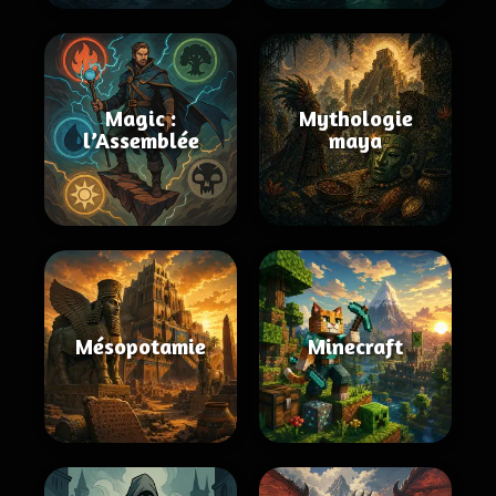
Magic :
Mythologie
l’Assemblée
maya
Mésopotamie
Minecraft