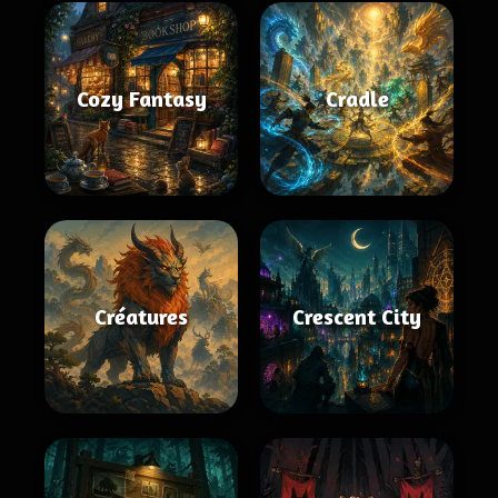
Cozy Fantasy
Cradle
Créatures
Crescent City