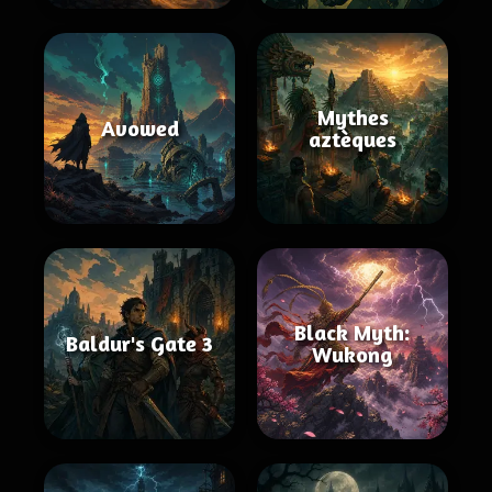
Mythes
Avowed
aztèques
Black Myth:
Baldur's Gate 3
Wukong