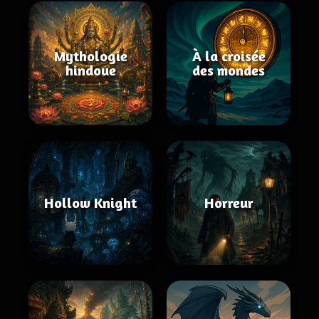
Mythologie
À la croisée
hindoue
des mondes
Hollow Knight
Horreur