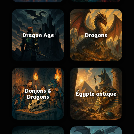
Dragon Age
Dragons
Donjons &
Égypte antique
Dragons