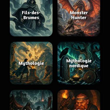
Fils-des-
Monster
Brumes
Hunter
Mythologie
Mythologie
nordique