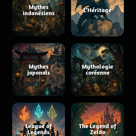
Mythes
L’Héritage
indonésiens
Mythes
Mythologie
japonais
coréenne
League of
The Legend of
Legends
Zelda