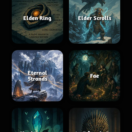
Elden Ring
Elder Scrolls
Eternal
Fae
Strands