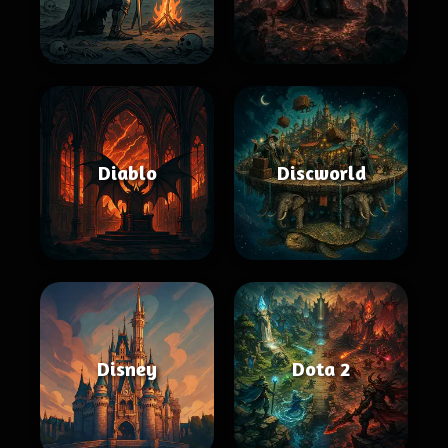
Diablo
Discworld
Disney
Dota 2