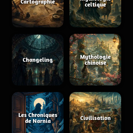
Cartographie
celtique
Mythologie
Changeling
chinoise
Les Chroniques
Civilisation
de Narnia