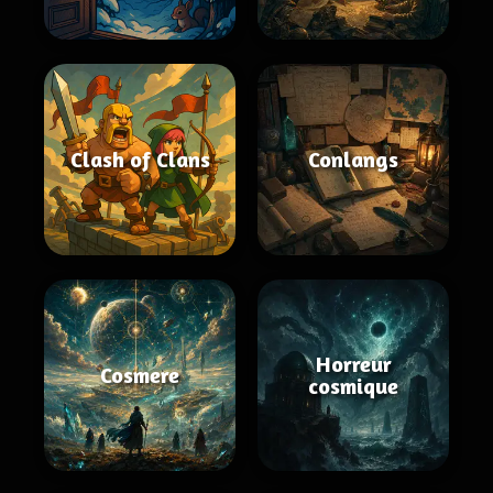
Clash of Clans
Conlangs
Horreur
Cosmere
cosmique