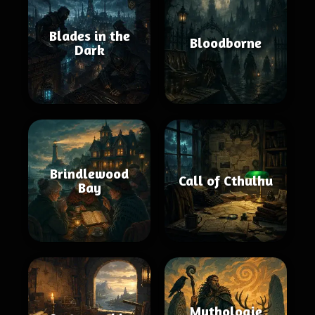
Blades in the
Bloodborne
Dark
Brindlewood
Call of Cthulhu
Bay
Mythologie