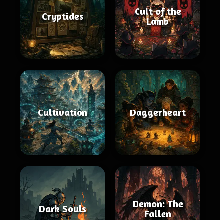
Cult of the
Cryptides
Lamb
Cultivation
Daggerheart
Demon: The
Dark Souls
Fallen