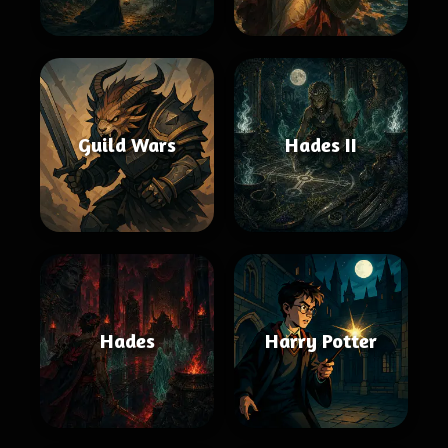
Guild Wars
Hades II
Hades
Harry Potter