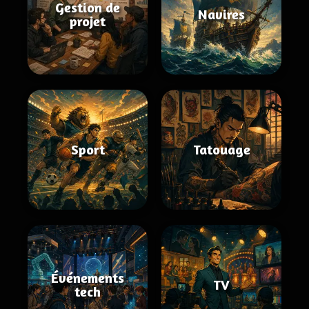
Gestion de
Navires
projet
Sport
Tatouage
Événements
TV
tech