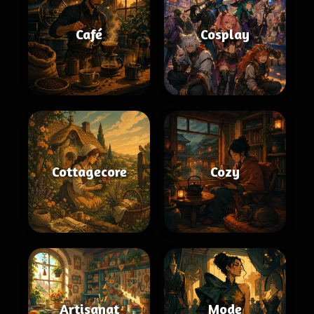
Café
Cosplay
Cottagecore
Cozy
Artisanat
Mode