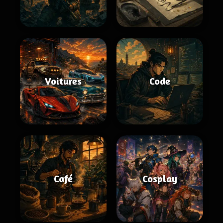
Voitures
Code
Café
Cosplay