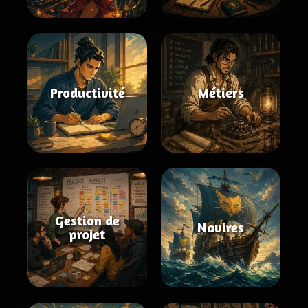
Productivité
Métiers
Gestion de
Navires
projet