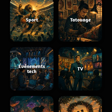
Sport
Tatouage
Événements
TV
tech