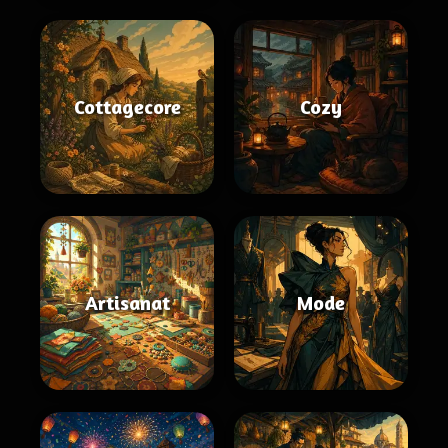
Cottagecore
Cozy
Artisanat
Mode