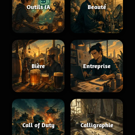
Outils IA
Beauté
Bière
Entreprise
Call of Duty
Calligraphie