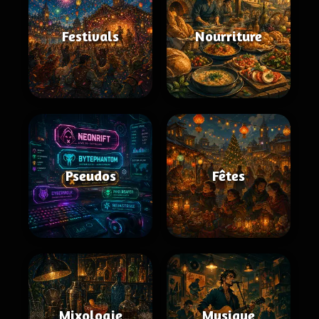
Festivals
Nourriture
Pseudos
Fêtes
Mixologie
Musique