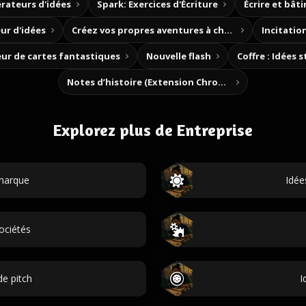
rateurs d'idées
Spark: Exercices d'Écriture
Écrire et bât
ur d'idées
Créez vos propres aventures à choix
Incitation
ur de cartes fantastiques
Nouvelle flash
Coffre : Idées 
Notes d’histoire (Extension Chrome)
Explorez plus de Entreprise
marque
Idée
ociétés
e pitch
I