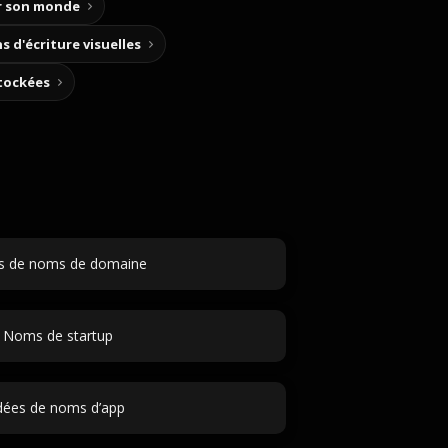
ir son monde
s d'écriture visuelles
stockées
s de noms de domaine
Noms de startup
dées de noms d’app