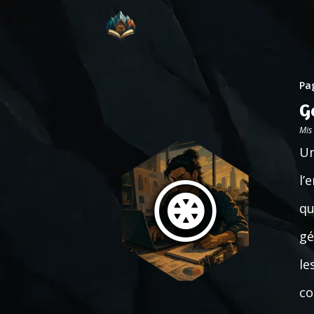
Pag
G
Mis
Un
l’
qu
gé
le
co