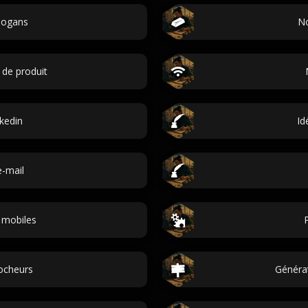
logans
No
de produit
nkedin
Id
e-mail
 mobiles
ocheurs
Générat