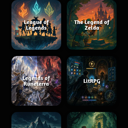
League of
The Legend of
Legends
Zelda
Legends of
LitRPG
Runeterra