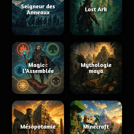
Seigneur des
Lost Ark
Anneaux
Magic :
Mythologie
l’Assemblée
maya
Mésopotamie
Minecraft