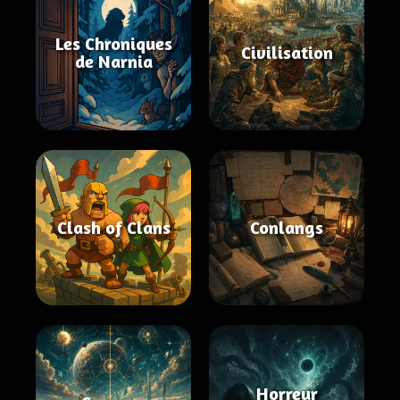
Les Chroniques
Civilisation
de Narnia
Clash of Clans
Conlangs
Horreur