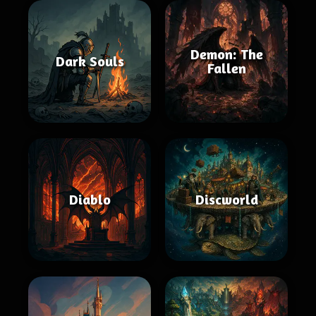
Demon: The
Dark Souls
Fallen
Diablo
Discworld