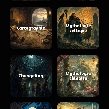
Mythologie
Cartographie
celtique
Mythologie
Changeling
chinoise