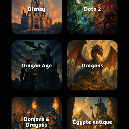
Disney
Dota 2
Dragon Age
Dragons
Donjons &
Égypte antique
Dragons