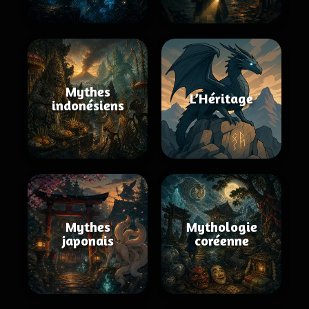
Mythes
L’Héritage
indonésiens
Mythes
Mythologie
japonais
coréenne