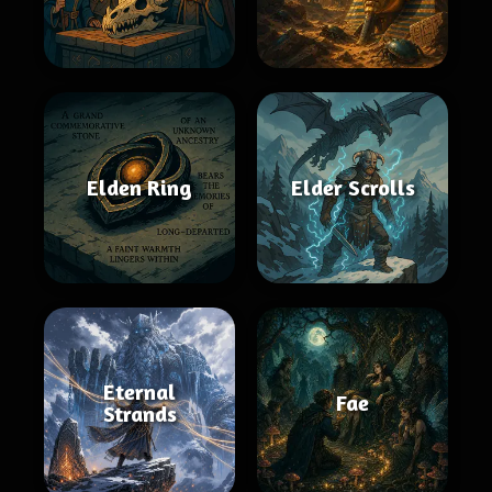
Elden Ring
Elder Scrolls
Eternal
Fae
Strands