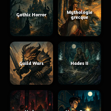
Mythologie
Gothic Horror
grecque
Guild Wars
Hades II