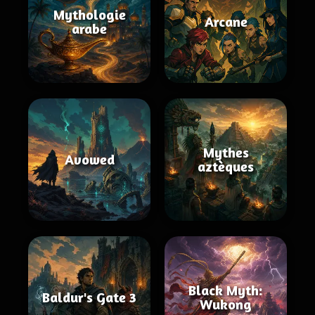
Mythologie
Arcane
arabe
Mythes
Avowed
aztèques
Black Myth:
Baldur's Gate 3
Wukong