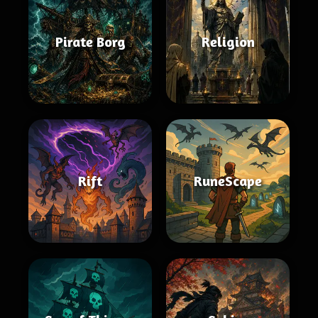
Pirate Borg
Religion
Rift
RuneScape