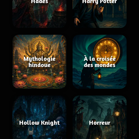
Hades
Harry Potter
Mythologie
À la croisée
hindoue
des mondes
Hollow Knight
Horreur