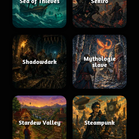
Sea of Thieves
Sekiro
Mythologie
Shadowdark
slave
Stardew Valley
Steampunk