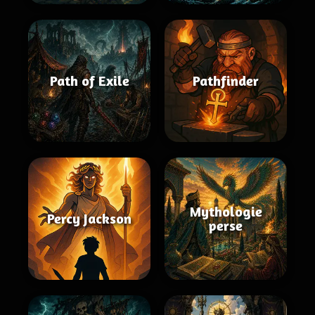
Path of Exile
Pathfinder
Mythologie
Percy Jackson
perse