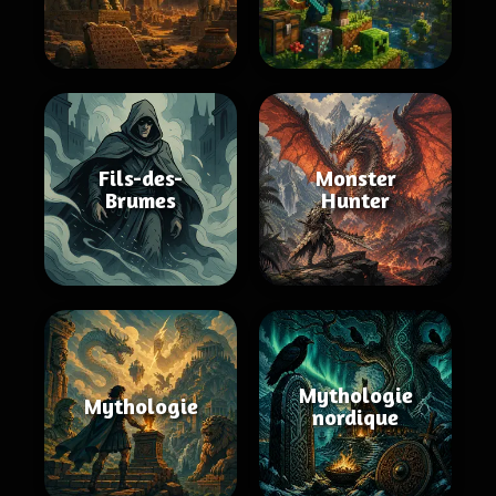
Fils-des-
Monster
Brumes
Hunter
Mythologie
Mythologie
nordique