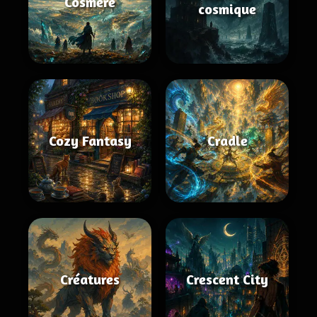
Cosmere
cosmique
Cozy Fantasy
Cradle
Créatures
Crescent City