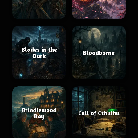
Blades in the
Bloodborne
Dark
Brindlewood
Call of Cthulhu
Bay