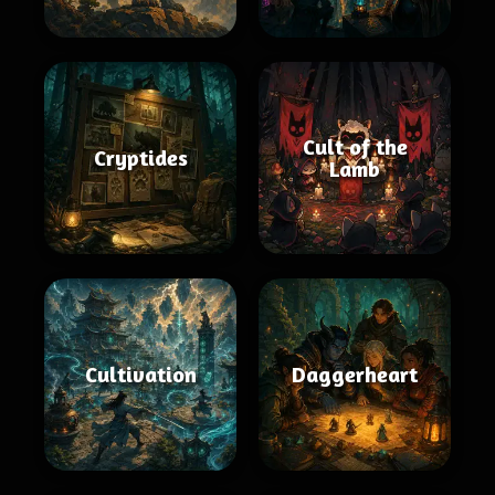
Cult of the
Cryptides
Lamb
Cultivation
Daggerheart