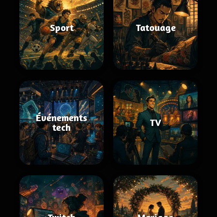
Sport
Tatouage
Événements
TV
tech