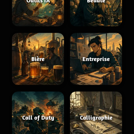
Outils IA
Beauté
Bière
Entreprise
Call of Duty
Calligraphie