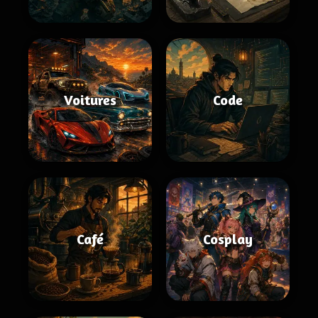
Voitures
Code
Café
Cosplay