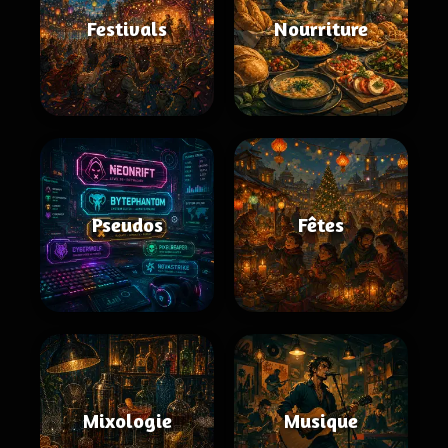
Festivals
Nourriture
Pseudos
Fêtes
Mixologie
Musique