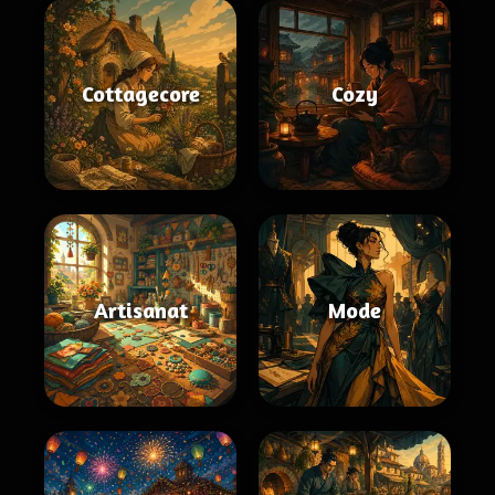
Cottagecore
Cozy
Artisanat
Mode