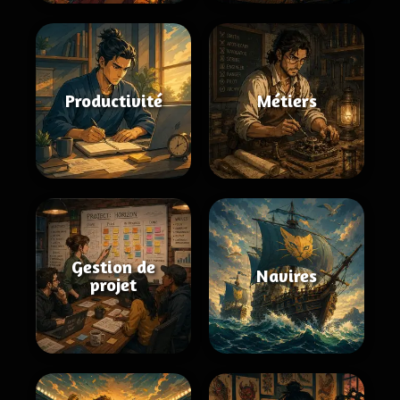
Productivité
Métiers
Gestion de
Navires
projet