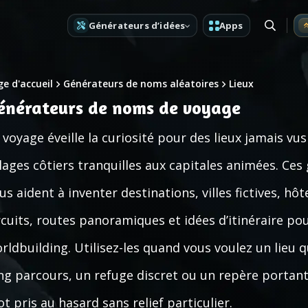
Générateurs d’idées
Apps
e d'accueil
Générateurs de noms aléatoires
Lieux
énérateurs de noms de voyage
 voyage éveille la curiosité pour des lieux jamais vu
llages côtiers tranquilles aux capitales animées. C
us aident à inventer destinations, villes fictives, hô
rcuits, routes panoramiques et idées d’itinéraire pou
rldbuilding. Utilisez-les quand vous voulez un lieu 
ng parcours, un refuge discret ou un repère portant
t pris au hasard sans relief particulier.