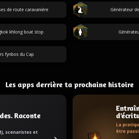
es de route caravanière
Générateur de
kok khlong boat stop
Générateu
rs fynbos du Cap
Les apps derrière ta prochaine histoire
Entraî
des. Raconte
d'écrit
.
La pratiqu
être pass
J, scenaristes et