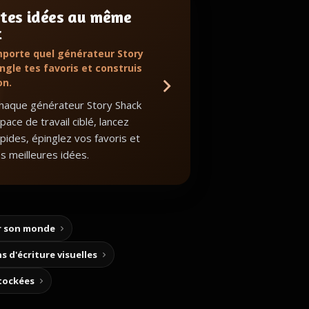
 tes idées au même
t
mporte quel générateur Story
ngle tes favoris et construis
on.
haque générateur Story Shack
ace de travail ciblé, lancez
apides, épinglez vos favoris et
s meilleures idées.
ir son monde
s d'écriture visuelles
stockées