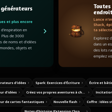
Toutes
 générateurs
endroi
Lance n'i
gues et plus encore
Shack, épi
d'inspiration en
ta sélecti
 Plus de 3000
Explorez c
ts de noms et d'idées
dans un esp
mondes, objets et
des lots r
empilez vo
rateurs d'idées
Spark: Exercices d'Écriture
Écrire et bât
ur d'idées
Créez vos propres aventures à choix
Incitation
ur de cartes fantastiques
Nouvelle flash
Coffre : Idées 
Notes d’histoire (Extension Chrome)