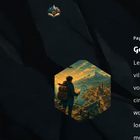
Pag
G
Le
vi
vo
ci
wo
lo
mo