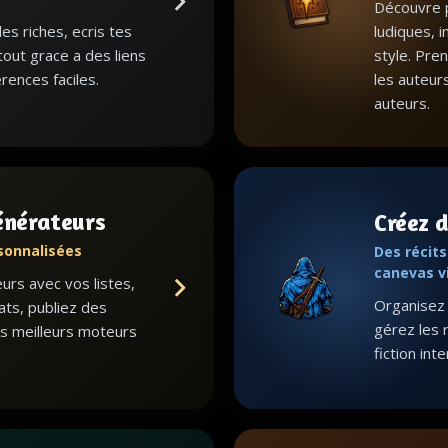
Découvre p
s riches, ecris tes
ludiques, i
 tout grace a des liens
style. Pre
rences faciles.
les auteur
auteurs.
énérateurs
Créez d
sonnalisées
Des récit
canevas v
rs avec vos listes,
Organisez l
ats, publiez des
gérez les 
s meilleurs moteurs
fiction int