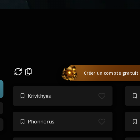
Créer un compte gratuit
Krivithyes
Phonnorus