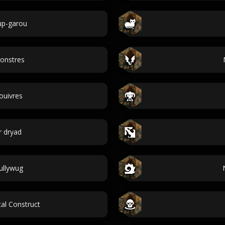
up-garou
onstres
ouivres
r dryad
ullywug
al Construct