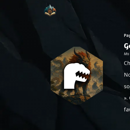
Pag
G
Mis
Ch
No
so
».
fa