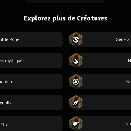
Explorez plus de Créatures
ittle Pony
Générat
es mythiques
N
onture
No
gnolls
arpy
No