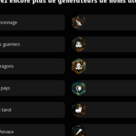
ez encore plus de générateurs de noms al
ersonnage
 guerriers
ragons
 pays
 tarot
hevaux