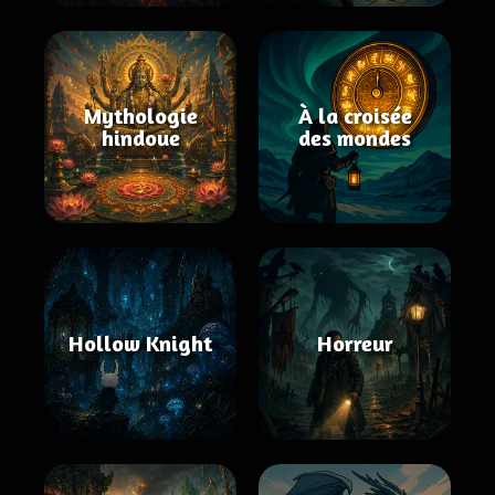
Mythologie
À la croisée
hindoue
des mondes
Hollow Knight
Horreur