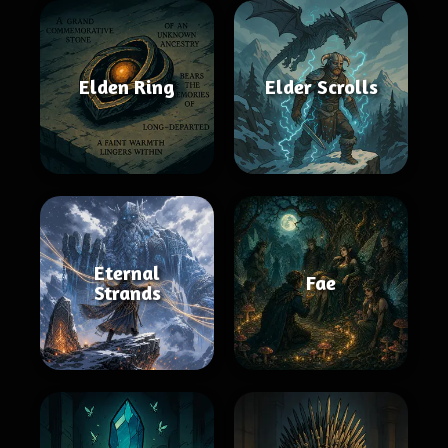
Elden Ring
Elder Scrolls
Eternal
Fae
Strands