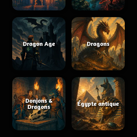
Dragon Age
Dragons
Donjons &
Égypte antique
Dragons