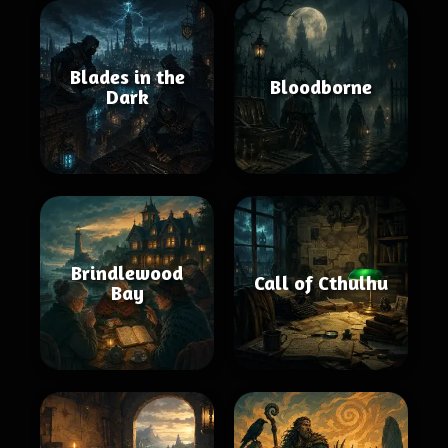
Blades in the
Bloodborne
Dark
Brindlewood
Call of Cthulhu
Bay