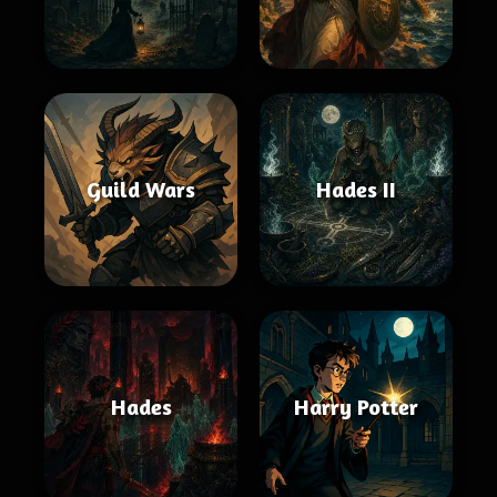
Guild Wars
Hades II
Hades
Harry Potter