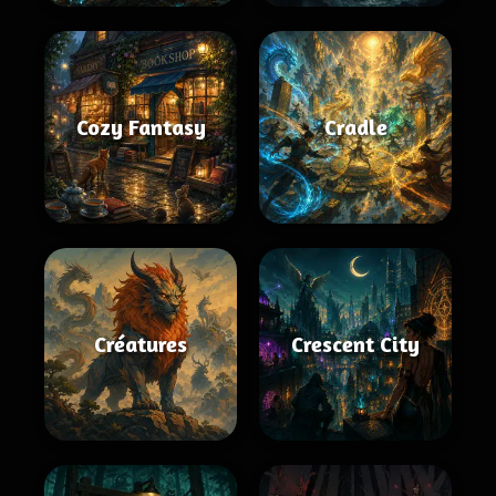
Cozy Fantasy
Cradle
Créatures
Crescent City