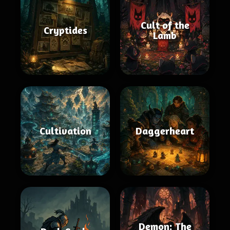
Cult of the
Cryptides
Lamb
Cultivation
Daggerheart
Demon: The