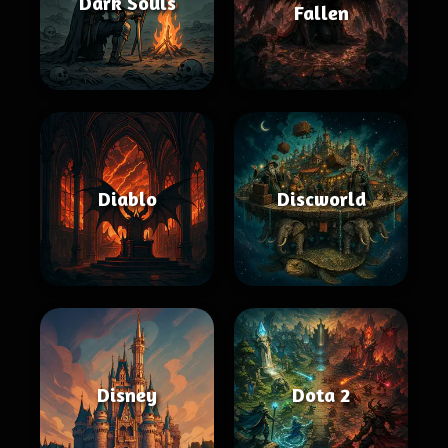
Dark Souls
Fallen
Diablo
Discworld
Disney
Dota 2