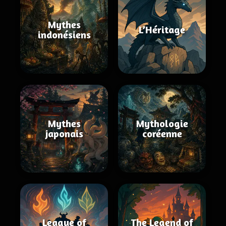
Mythes
L’Héritage
indonésiens
Mythes
Mythologie
japonais
coréenne
League of
The Legend of