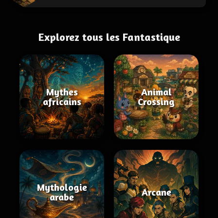
Explorez tous les Fantastique
Mythes
Animal
africains
Crossing
Mythologie
Arcane
arabe