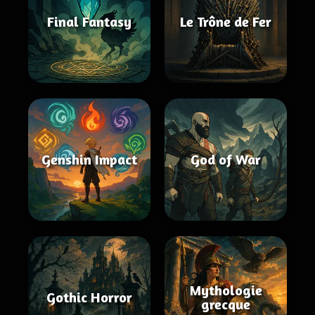
Final Fantasy
Le Trône de Fer
Genshin Impact
God of War
Mythologie
Gothic Horror
grecque