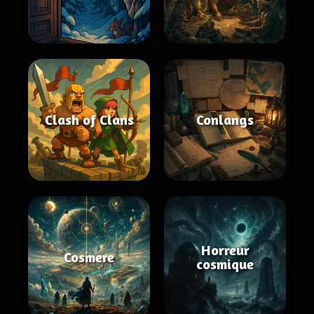
Clash of Clans
Conlangs
Horreur
Cosmere
cosmique