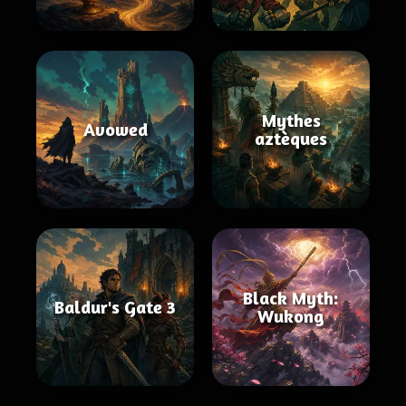
Mythes
Avowed
aztèques
Black Myth:
Baldur's Gate 3
Wukong