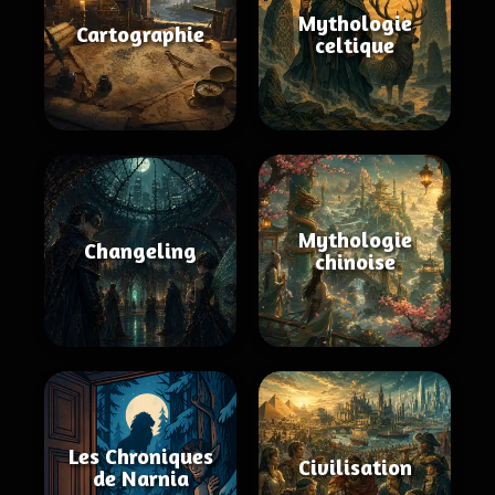
Mythologie
Cartographie
celtique
Mythologie
Changeling
chinoise
Les Chroniques
Civilisation
de Narnia