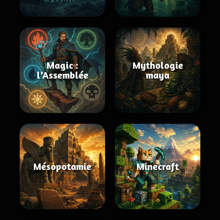
Magic :
Mythologie
l’Assemblée
maya
Mésopotamie
Minecraft