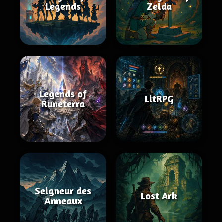
Legends
Zelda
Legends of
LitRPG
Runeterra
Seigneur des
Lost Ark
Anneaux