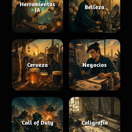
Herramientas
Belleza
IA
Cerveza
Negocios
Call of Duty
Caligrafía