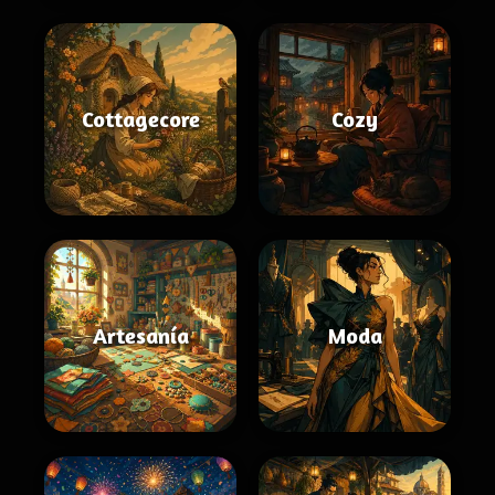
Cottagecore
Cozy
Artesanía
Moda