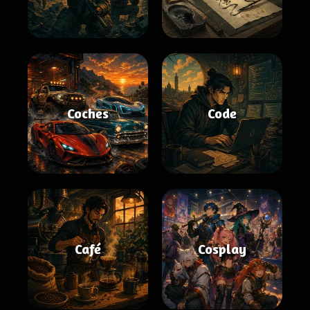
Coches
Code
Café
Cosplay