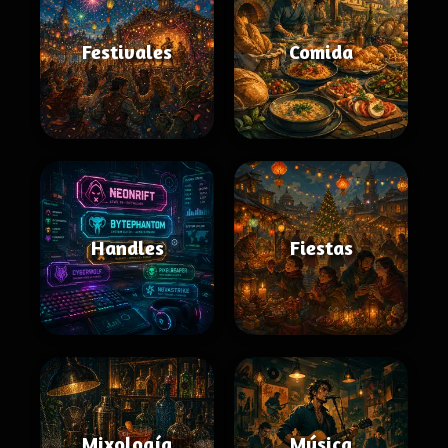
Festivales
Comida
Handles
Fiestas
Mixología
Música