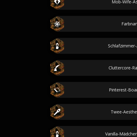
Mob-Wife-Äs
Farbna
Schlafzimmer-
Cluttercore-R
Pinterest-Bo
Twee-Aesthet
Vanilla-Mädchen