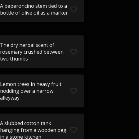
A peperoncino stem tied to a
bottle of olive oil as a marker
The dry herbal scent of
rosemary crushed between
two thumbs
Lemon trees in heavy fruit
nodding over a narrow
alleyway
A slubbed cotton tank
hanging from a wooden peg
in a stone kitchen