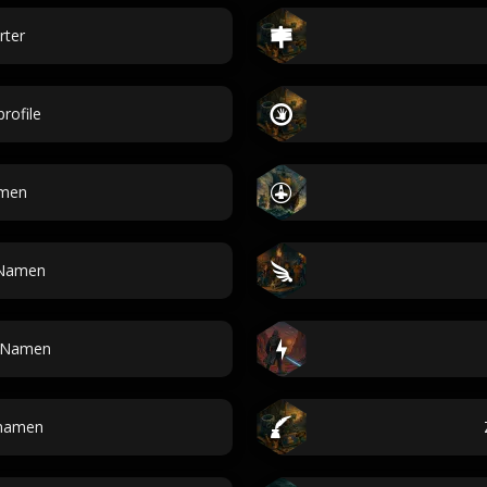
rter
rofile
men
Namen
e Namen
rnamen