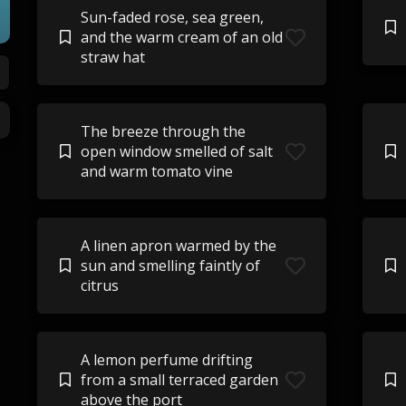
Sun-faded rose, sea green,
and the warm cream of an old
straw hat
The breeze through the
open window smelled of salt
and warm tomato vine
A linen apron warmed by the
sun and smelling faintly of
citrus
A lemon perfume drifting
from a small terraced garden
above the port