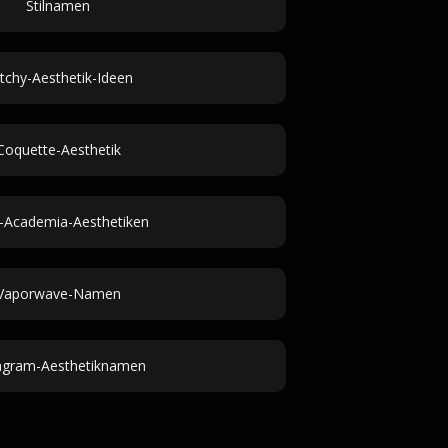
Stilnamen
tchy-Aesthetik-Ideen
Coquette-Aesthetik
t-Academia-Aesthetiken
Vaporwave-Namen
agram-Aesthetiknamen