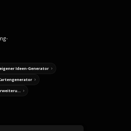
ng-
 eigener Ideen-Generator
Kartengenerator
Story-Notizen (Chrome-Erweiterung)