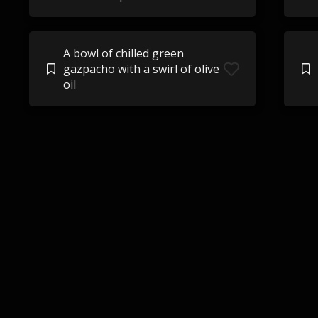
A bowl of chilled green
gazpacho with a swirl of olive
oil