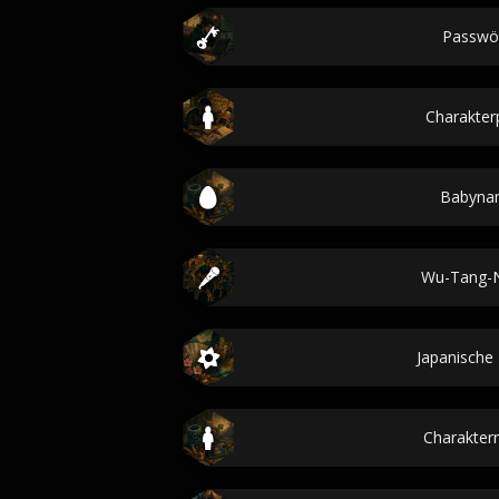
Passwö
Charakterp
Babyna
Wu-Tang-
Japanisch
Charakte