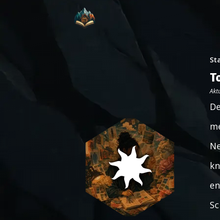
St
T
Aktu
De
me
Ne
kn
en
Sc