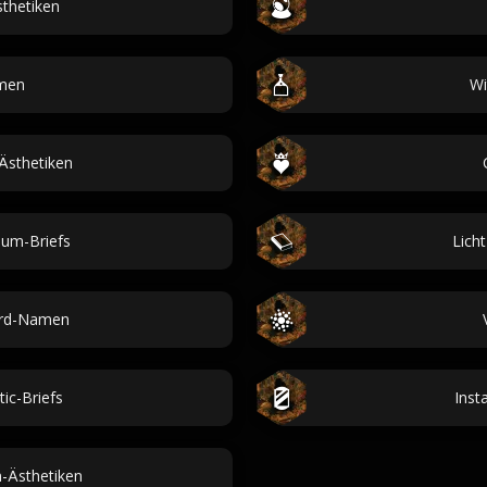
thetiken
men
Wi
Ästhetiken
aum-Briefs
Lich
ard-Namen
ic-Briefs
Inst
-Ästhetiken