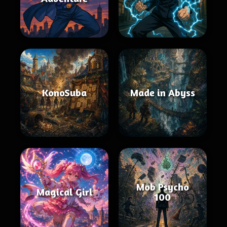
KonoSuba
Made in Abyss
Mob Psycho
Magical Girl
100