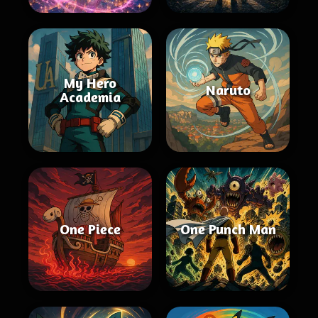
My Hero
Naruto
Academia
One Piece
One Punch Man