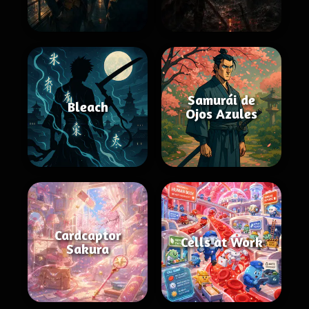
Samurái de
Bleach
Ojos Azules
Cardcaptor
Cells at Work
Sakura