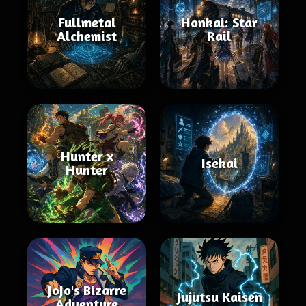
Fullmetal
Honkai: Star
Alchemist
Rail
Hunter x
Isekai
Hunter
JoJo's Bizarre
Jujutsu Kaisen
Adventure