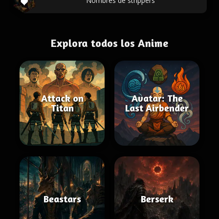
Nombres de strippers
Explora todos los Anime
Attack on
Avatar: The
Titan
Last Airbender
Beastars
Berserk