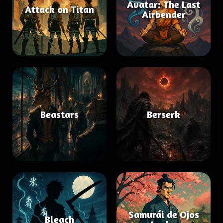
Avatar: The Last
Attack on Titan
Airbender
Beastars
Berserk
Samurái de Ojos
Bleach