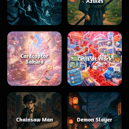
Azules
Cardcaptor
Cells at Work
Sakura
Chainsaw Man
Demon Slayer