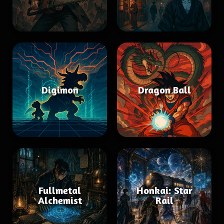
Digimon
Dragon Ball
Fullmetal
Honkai: Star
Alchemist
Rail