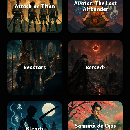
Avatar: The Last
Attack on Titan
Airbender
Beastars
Berserk
Samurái de Ojos
Bleach