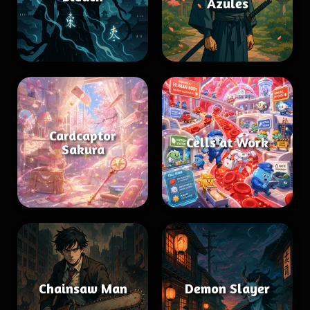
Azules
Cardcaptor
Cells at Work
Sakura
Chainsaw Man
Demon Slayer