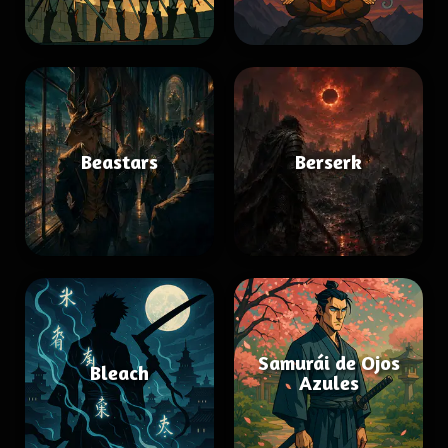
Beastars
Berserk
Samurái de Ojos
Bleach
Azules