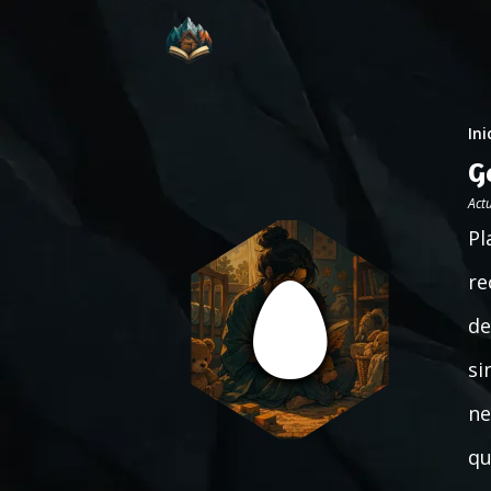
Ini
G
Act
Pl
re
de
si
ne
qu