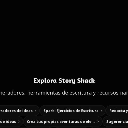
Explora Story Shack
eradores, herramientas de escritura y recursos nar
radores de ideas
Spark: Ejercicios de Escritura
Redacta 
de ideas
Crea tus propias aventuras de elección
Sugerencias