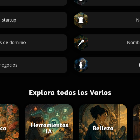
 startup
N
s de dominio
Nombr
 negocios
Explora todos los Varios
Herramientas
ica
Belleza
IA