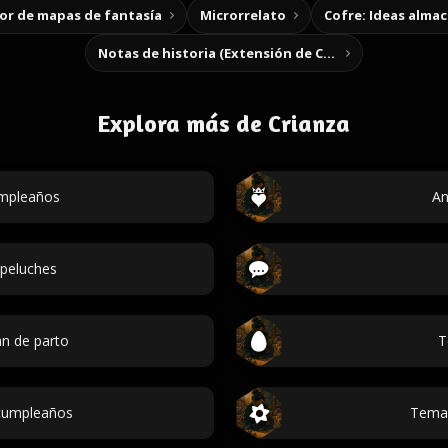
r de mapas de fantasía
Microrrelato
Cofre: Ideas alma
Notas de historia (Extensión de Chrome)
Explora más de Crianza
mpleaños
An
peluches
an de parto
T
cumpleaños
Temas