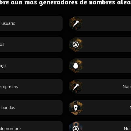
bre aún más generadores de nombres alea
 usuario
dos
ags
empresas
Nom
 bandas
ndo nombre
Nom