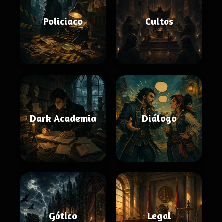
Policiaco
Cultos
Dark Academia
Diálogo
Gótico
Legal