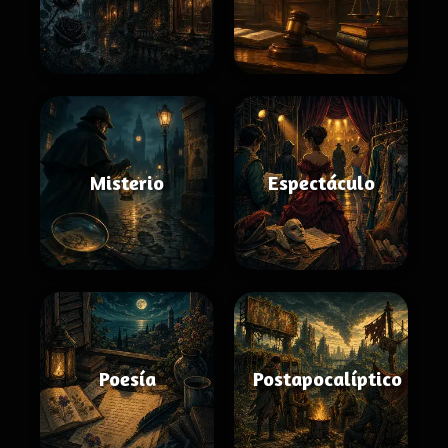
Misterio
Espectáculo
Poesía
Postapocalíptico