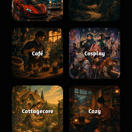
Café
Cosplay
Cottagecore
Cozy