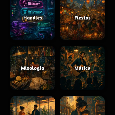
Handles
Fiestas
Mixología
Música