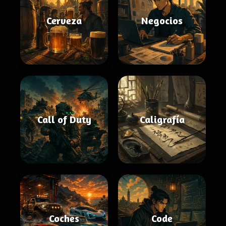
Cerveza
Negocios
Call of Duty
Caligrafía
Coches
Code