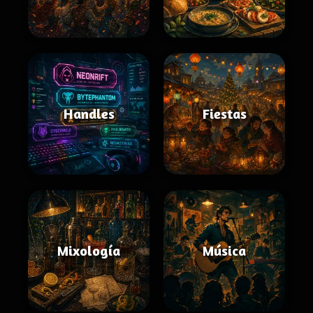
Handles
Fiestas
Mixología
Música