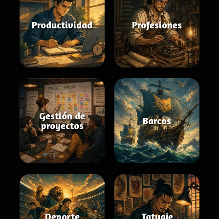
Productividad
Profesiones
Gestión de
Barcos
proyectos
Deporte
Tatuaje