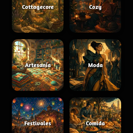
Cottagecore
Cozy
Artesanía
Moda
Festivales
Comida