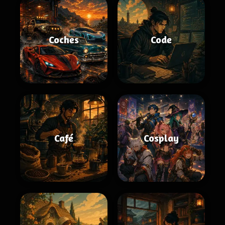
Coches
Code
Café
Cosplay