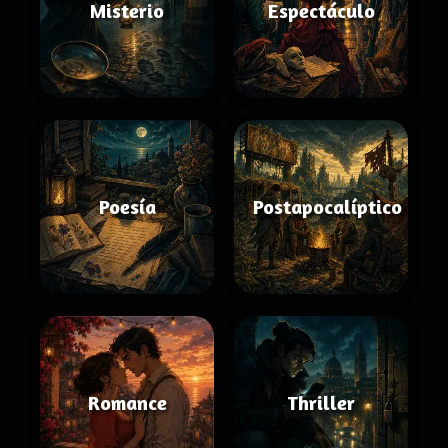
Misterio
Espectáculo
Poesía
Postapocalíptico
Romance
Thriller