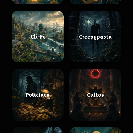
Cli-Fi
Creepypasta
Policiaco
Cultos