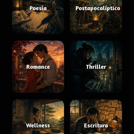
Poesía
Postapocalíptico
Romance
Thriller
Wellness
Escritura