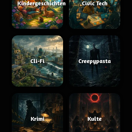
Kindergeschichten
Civic Tech
Cli-Fi
Creepypasta
Krimi
Kulte