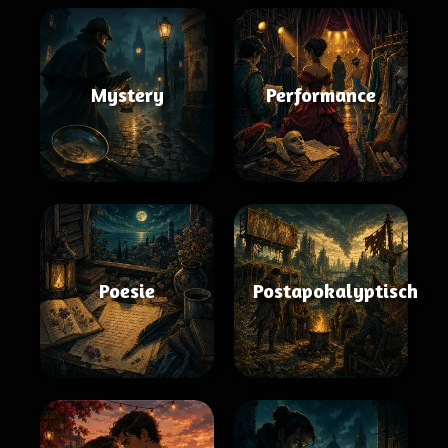
Mystery
Performance
Poesie
Postapokalyptisch