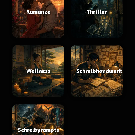
Romanze
Thriller
Wellness
Schreibhandwerk
Schreibprompts