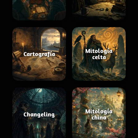
Mitología
Cartografía
celta
Mitología
Changeling
china