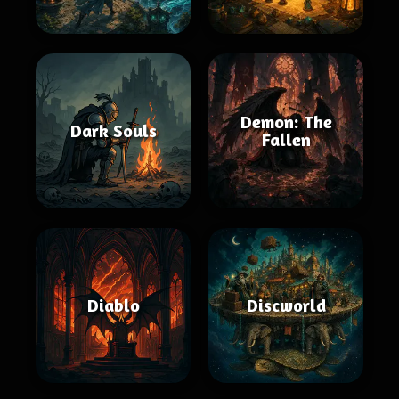
Demon: The
Dark Souls
Fallen
Diablo
Discworld