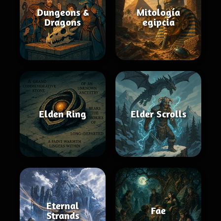
Dungeons &
Mitología
Dragons
egipcia
Elden Ring
Elder Scrolls
Eternal
Fae
Strands