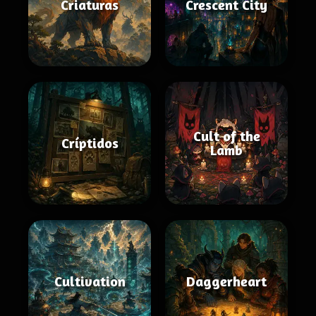
Criaturas
Crescent City
Cult of the
Críptidos
Lamb
Cultivation
Daggerheart