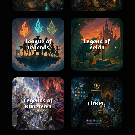
League of
Legend of
Legends
Zelda
Legends of
LitRPG
Runeterra