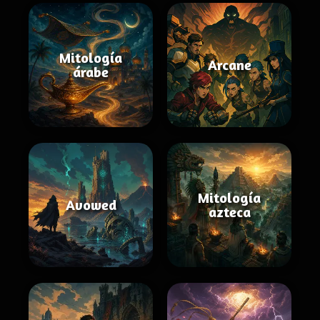
Mitología
Arcane
árabe
Mitología
Avowed
azteca