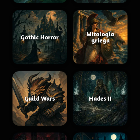
Mitología
Gothic Horror
griega
Guild Wars
Hades II