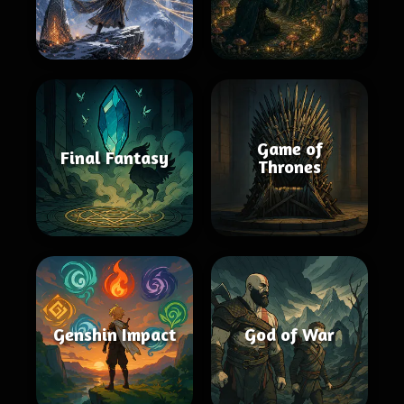
Game of
Final Fantasy
Thrones
Genshin Impact
God of War