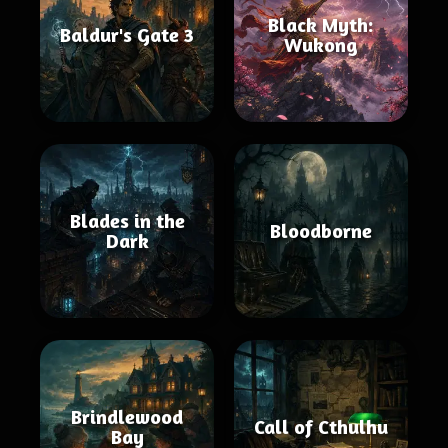
Black Myth:
Baldur's Gate 3
Wukong
Blades in the
Bloodborne
Dark
Brindlewood
Call of Cthulhu
Bay