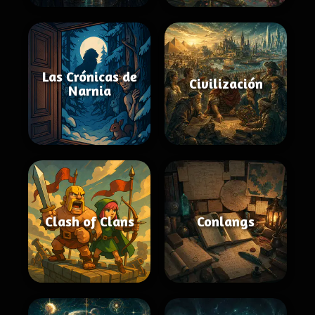
Las Crónicas de
Civilización
Narnia
Clash of Clans
Conlangs