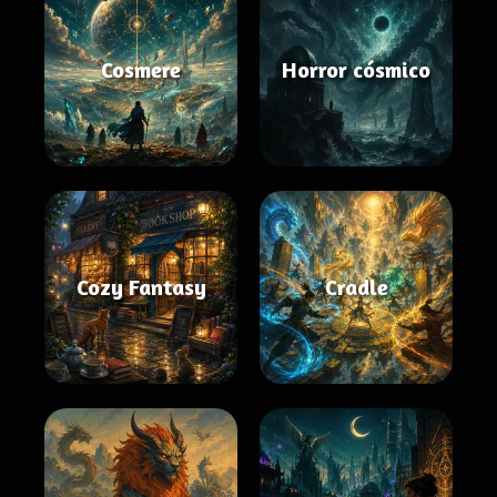
Cosmere
Horror cósmico
Cozy Fantasy
Cradle