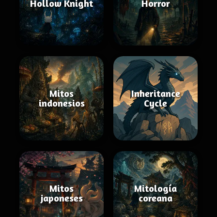
Hollow Knight
Horror
Mitos
Inheritance
indonesios
Cycle
Mitos
Mitología
japoneses
coreana