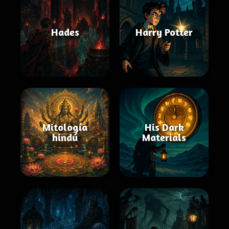
Hades
Harry Potter
Mitología
His Dark
hindú
Materials