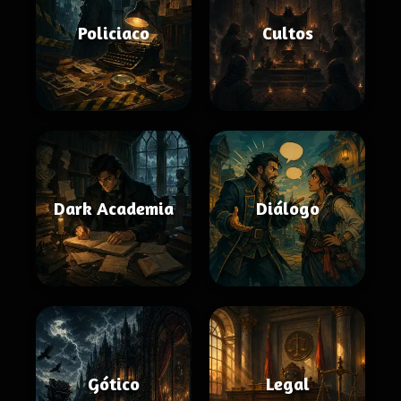
Policiaco
Cultos
Dark Academia
Diálogo
Gótico
Legal