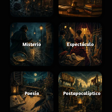
Misterio
Espectáculo
Poesía
Postapocalíptico