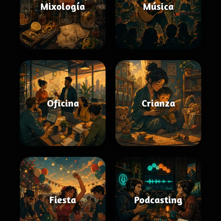
Mixología
Música
Oficina
Crianza
Fiesta
Podcasting