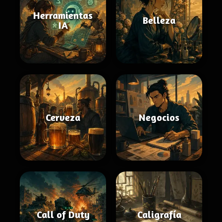
Herramientas
Belleza
IA
Cerveza
Negocios
Call of Duty
Caligrafía