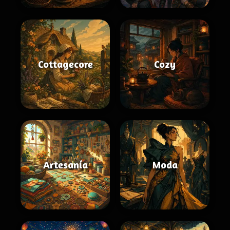
Cottagecore
Cozy
Artesanía
Moda