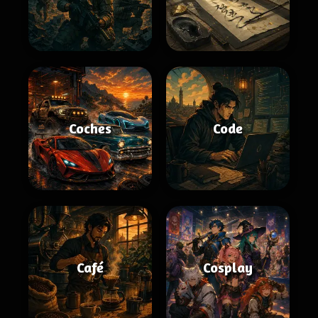
Coches
Code
Café
Cosplay