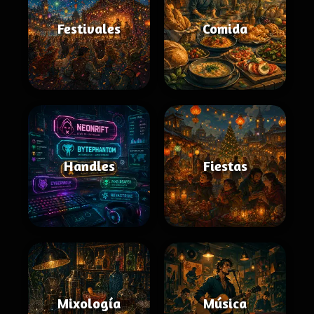
Festivales
Comida
Handles
Fiestas
Mixología
Música