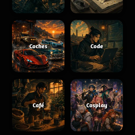
Coches
Code
Café
Cosplay