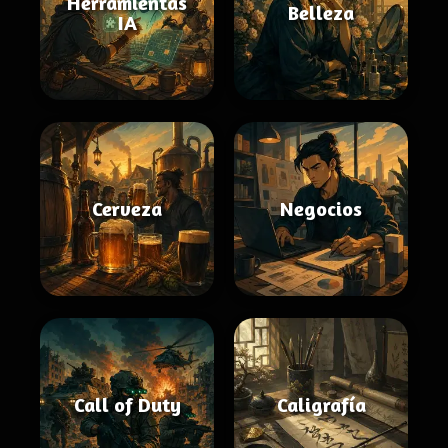
Herramientas
Belleza
IA
Cerveza
Negocios
Call of Duty
Caligrafía