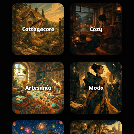
Cottagecore
Cozy
Artesanía
Moda