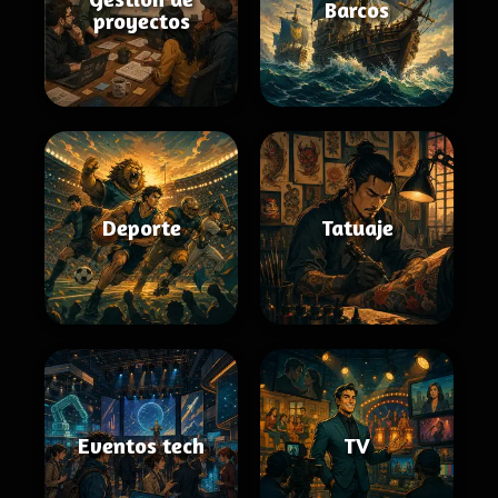
Barcos
proyectos
Deporte
Tatuaje
Eventos tech
TV