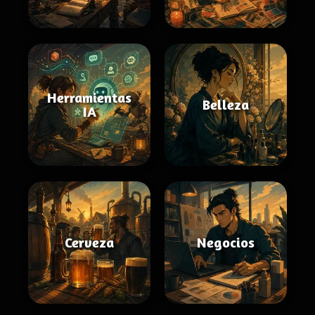
Herramientas
Belleza
IA
Cerveza
Negocios