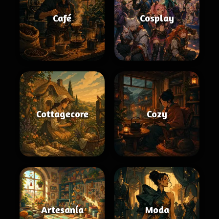
Café
Cosplay
Cottagecore
Cozy
Artesanía
Moda