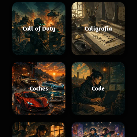
Call of Duty
Caligrafía
Coches
Code