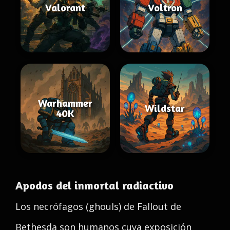
Valorant
Voltron
Warhammer
Wildstar
40K
Apodos del inmortal radiactivo
Los necrófagos (ghouls) de Fallout de
Bethesda son humanos cuya exposición