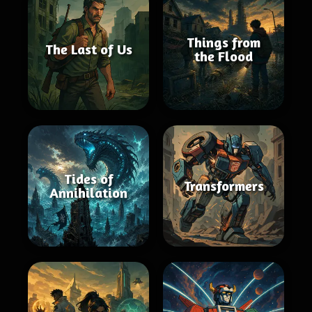
Things from
The Last of Us
the Flood
Tides of
Transformers
Annihilation