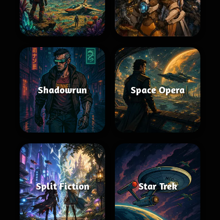
Shadowrun
Space Opera
Split Fiction
Star Trek