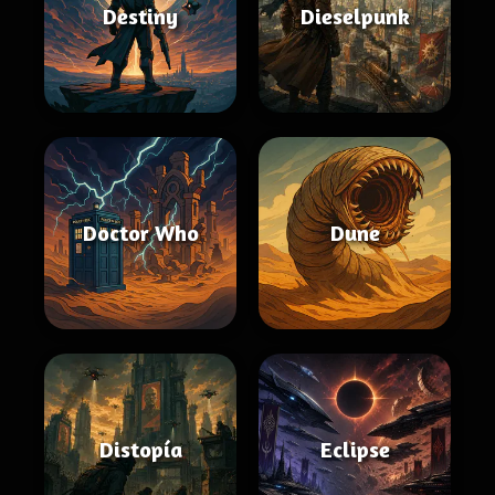
Destiny
Dieselpunk
Doctor Who
Dune
Distopía
Eclipse