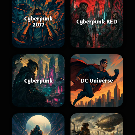
Cyberpunk
Cyberpunk RED
2077
Cyberpunk
DC Universe