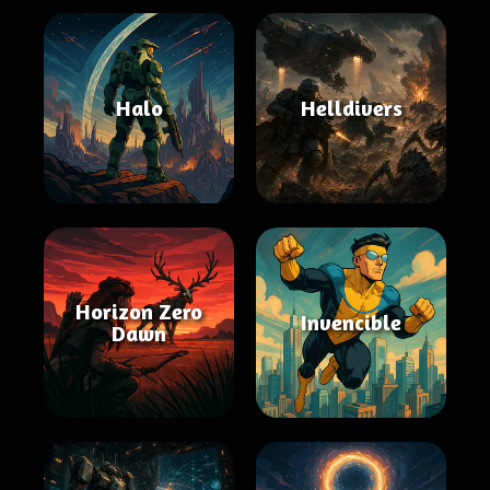
Halo
Helldivers
Horizon Zero
Invencible
Dawn