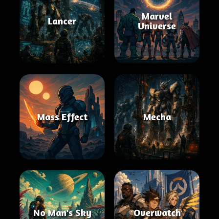
Marvel
Lancer
Universe
Mass Effect
Mecha
No Man's Sky
Overwatch