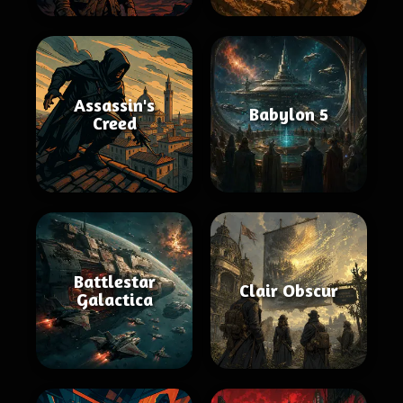
Assassin's
Babylon 5
Creed
Battlestar
Clair Obscur
Galactica