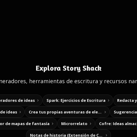
Explora Story Shack
eradores, herramientas de escritura y recursos nar
radores de ideas
Spark: Ejercicios de Escritura
Redacta 
de ideas
Crea tus propias aventuras de elección
Sugerencias
r de mapas de fantasía
Microrrelato
Cofre: Ideas alma
Notas de historia (Extensión de Chrome)