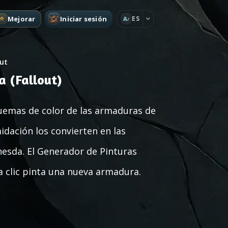
Mejorar
Iniciar sesión
ES
A
out
 (Fallout)
uemas de color de las armaduras de
midación los convierten en las
esda. El Generador de Pinturas
a clic pinta una nueva armadura.