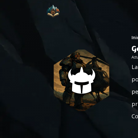
Ini
G
Act
La
po
pe
pr
Co