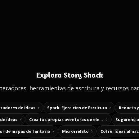
Explora Story Shack
eradores, herramientas de escritura y recursos nar
radores de ideas
Spark: Ejercicios de Escritura
Redacta 
de ideas
Crea tus propias aventuras de elección
Sugerencias
r de mapas de fantasía
Microrrelato
Cofre: Ideas alma