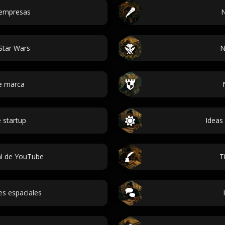
empresas
N
Star Wars
N
e marca
 startup
Ideas
l de YouTube
T
s espaciales