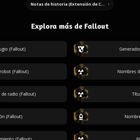
Notas de historia (Extensión de Chrome)
Explora más de Fallout
io (Fallout)
Generador
obot (Fallout)
Nombres de
 de radio (Fallout)
Títu
n (Fallout)
Nombres
iento (Fallout)
N