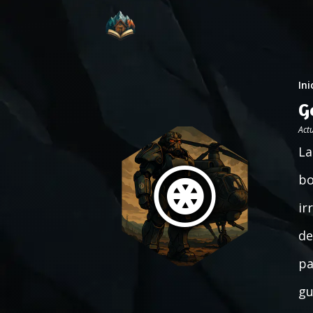
Ini
G
Act
La
bo
ir
de
pa
gu