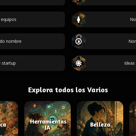
 equipos
No
ndo nombre
Nom
 startup
Ideas
Explora todos los Varios
Herramientas
ica
Belleza
IA