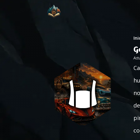
Ini
G
Act
Ca
hu
no
de
pi
co