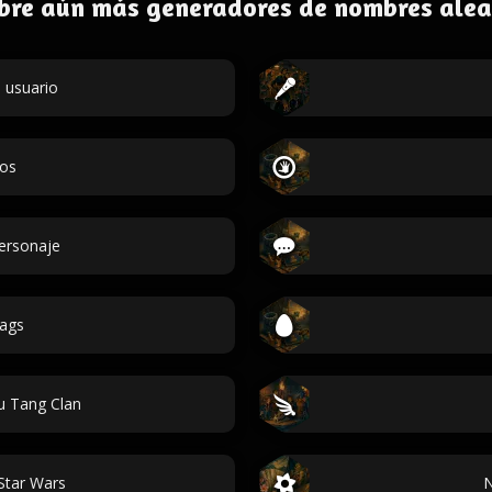
bre aún más generadores de nombres alea
 usuario
dos
personaje
ags
 Tang Clan
Star Wars
N