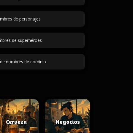
mbres de personajes
bres de superhéroes
 de nombres de dominio
Cerveza
Negocios