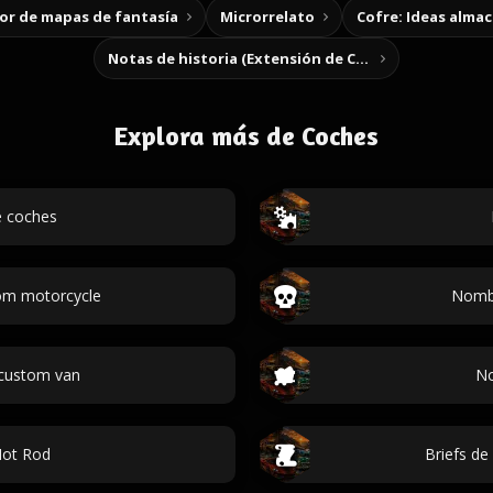
r de mapas de fantasía
Microrrelato
Cofre: Ideas alma
Notas de historia (Extensión de Chrome)
Explora más de Coches
 coches
om motorcycle
Nombr
custom van
No
ot Rod
Briefs de