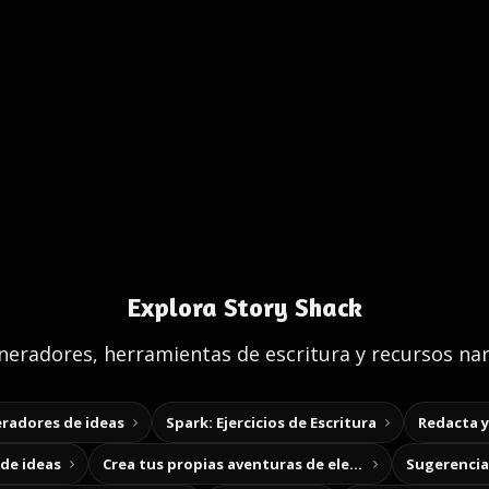
Explora Story Shack
eradores, herramientas de escritura y recursos nar
radores de ideas
Spark: Ejercicios de Escritura
Redacta 
de ideas
Crea tus propias aventuras de elección
Sugerencias