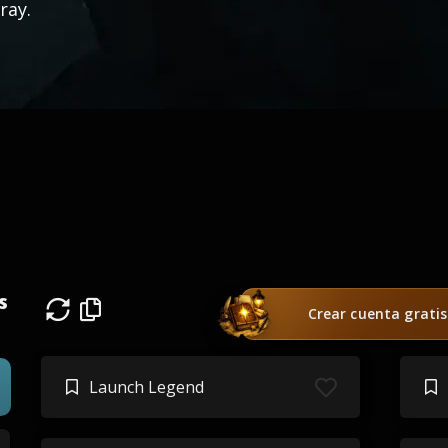
ray.
s
Crear cuenta gratis
Launch Legend