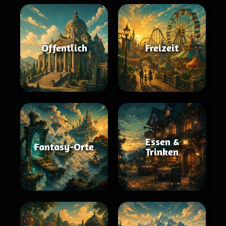
Öffentlich
Freizeit
Essen &
Fantasy-Orte
Trinken