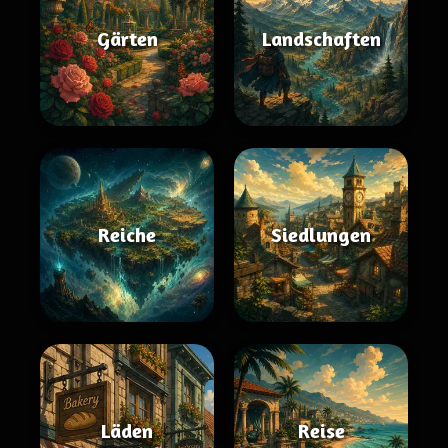
Gärten
Landschaften
Reiche
Siedlungen
Läden
Reise