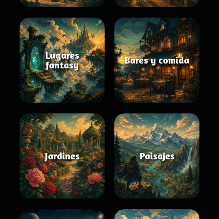
Lugares
Bares y comida
fantasy
Jardines
Paisajes