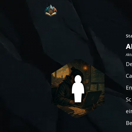
St
A
Aktu
De
Ca
En
Sc
ei
Be