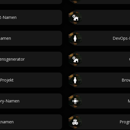
ct-Namen
namen
DevOps-I
nsgenerator
Projekt
Bro
ory-Namen
M
stnamen
Prog