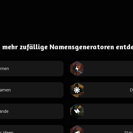
 mehr zufällige Namensgeneratoren entd
namen
Namen
D
ände
 Ideen
Star