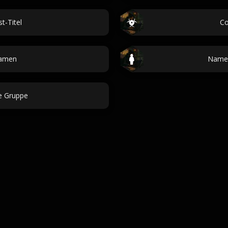
t-Titel
Co
amen
Namen
 Gruppe