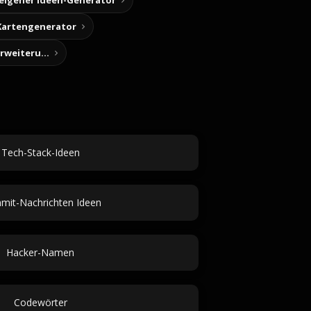
 eigener Ideen-Generator
Kartengenerator
Story-Notizen (Chrome-Erweiterung)
Tech-Stack-Ideen
it-Nachrichten Ideen
Hacker-Namen
Codewörter