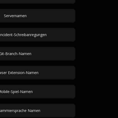
Servernamen
ncident-Schreibanregungen
Git-Branch-Namen
wser Extension-Namen
obile-Spiel-Namen
rammiersprache Namen