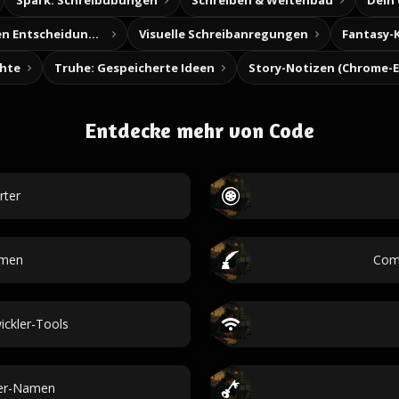
Spark: Schreibübungen
Schreiben & Weltenbau
Dein
Baue deine eigenen Entscheidungsabenteuer
Visuelle Schreibanregungen
Fantasy-
chte
Truhe: Gespeicherte Ideen
Entdecke mehr von Code
rter
men
Comm
ckler-Tools
er-Namen