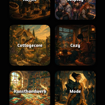
Cottagecore
Cozy
Kunsthandwerk
Mode