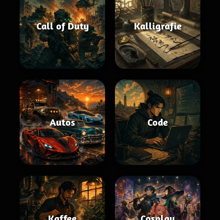
Call of Duty
Kalligrafie
Autos
Code
Kaffee
Cosplay