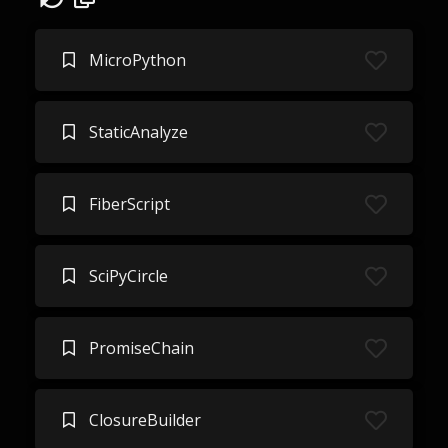
MicroPython
StaticAnalyze
FiberScript
SciPyCircle
PromiseChain
ClosureBuilder