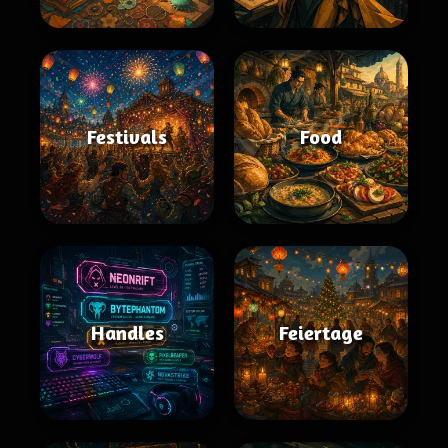
Festivals
Food
Handles
Feiertage