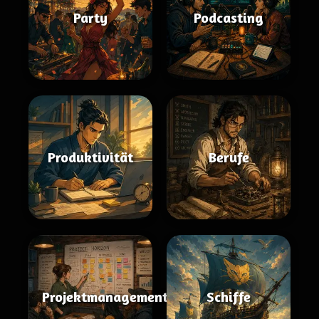
Party
Podcasting
Produktivität
Berufe
Projektmanagement
Schiffe