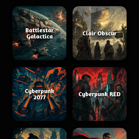
Battlestar
Clair Obscur
Galactica
Cyberpunk
Cyberpunk RED
2077