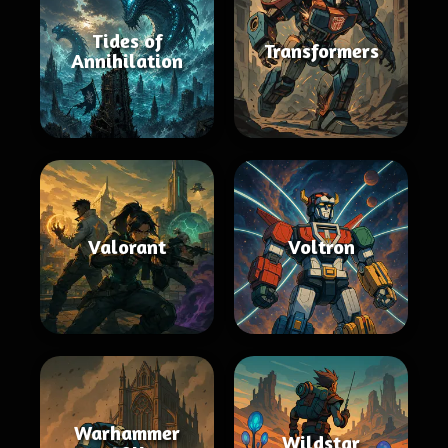
Tides of
Transformers
Annihilation
Valorant
Voltron
Warhammer
Wildstar