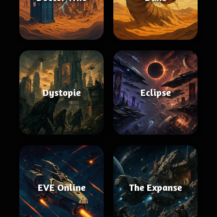
Dystopie
Eclipse
EVE Online
The Expanse