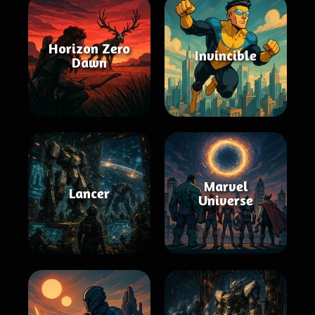
Horizon Zero
Invincible
Dawn
Marvel
Lancer
Universe