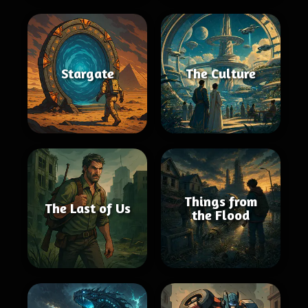
Stargate
The Culture
Things from
The Last of Us
the Flood