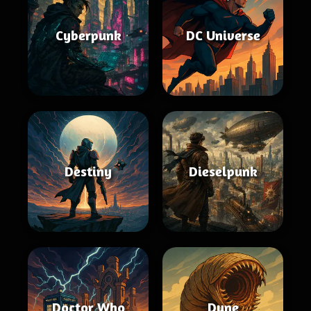
Cyberpunk
DC Universe
Destiny
Dieselpunk
Doctor Who
Dune