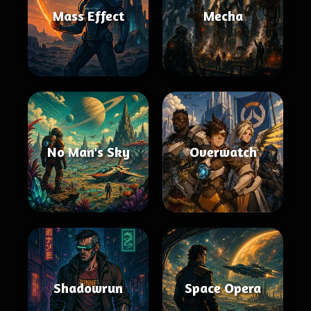
Mass Effect
Mecha
No Man's Sky
Overwatch
Shadowrun
Space Opera