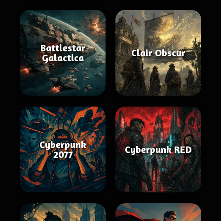
Battlestar
Clair Obscur
Galactica
Cyberpunk
Cyberpunk RED
2077