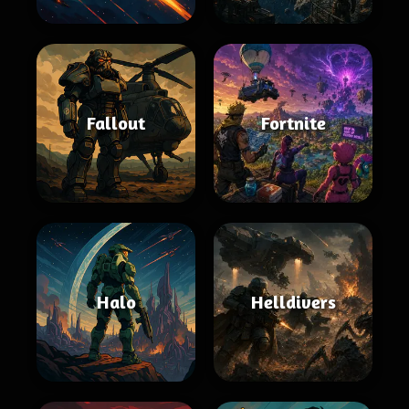
Fallout
Fortnite
Halo
Helldivers