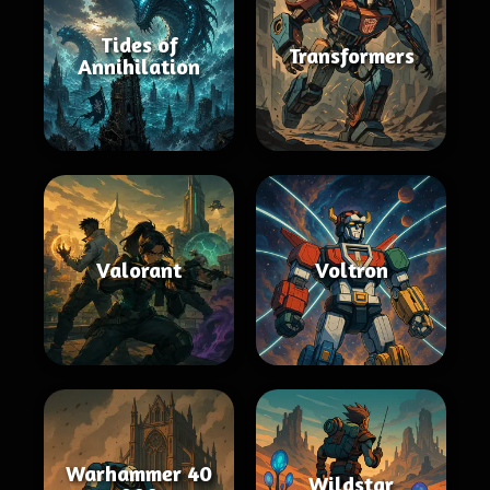
Tides of
Transformers
Annihilation
Valorant
Voltron
Warhammer 40
Wildstar