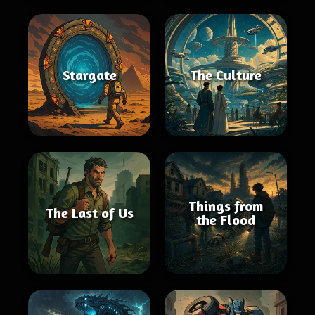
Stargate
The Culture
Things from
The Last of Us
the Flood