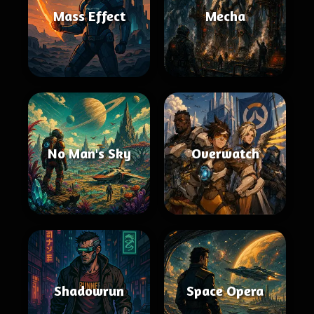
Mass Effect
Mecha
No Man's Sky
Overwatch
Shadowrun
Space Opera