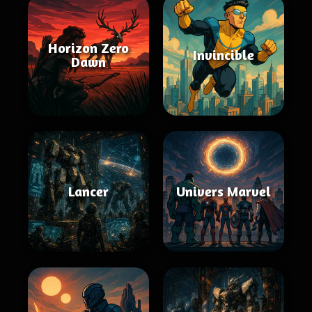
Horizon Zero
Invincible
Dawn
Lancer
Univers Marvel