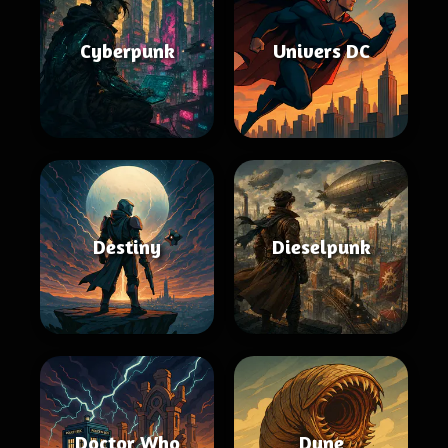
Cyberpunk
Univers DC
Destiny
Dieselpunk
Doctor Who
Dune