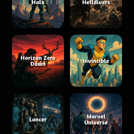
Halo
Helldivers
Horizon Zero
Invincible
Dawn
Marvel
Lancer
Universe