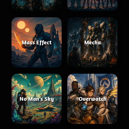
Mass Effect
Mecha
No Man's Sky
Overwatch