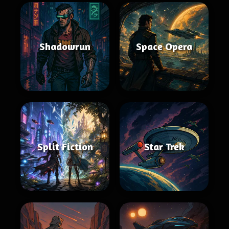
Shadowrun
Space Opera
Split Fiction
Star Trek