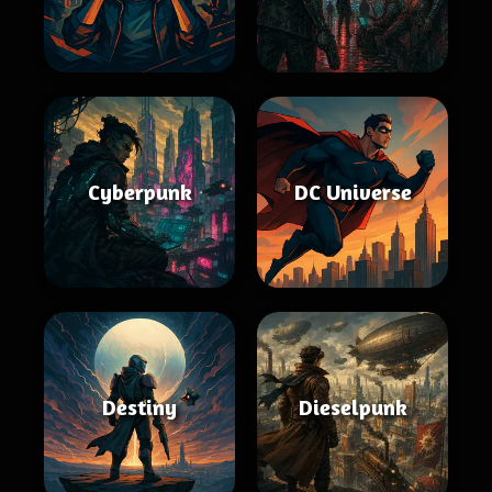
Cyberpunk
DC Universe
Destiny
Dieselpunk