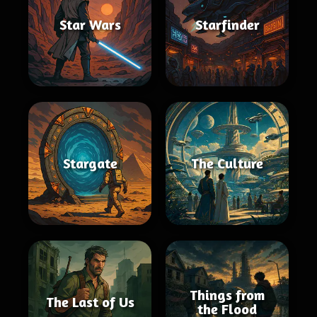
Star Wars
Starfinder
Stargate
The Culture
Things from
The Last of Us
the Flood