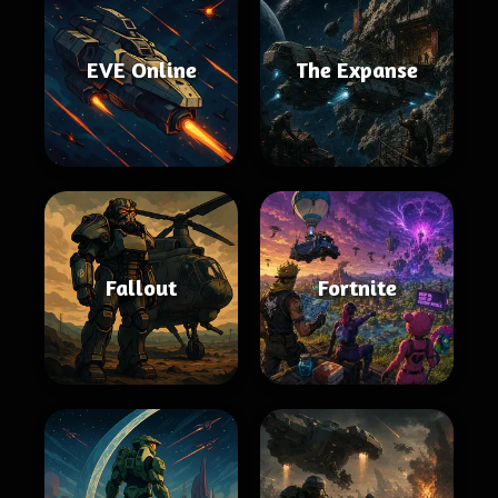
EVE Online
The Expanse
Fallout
Fortnite