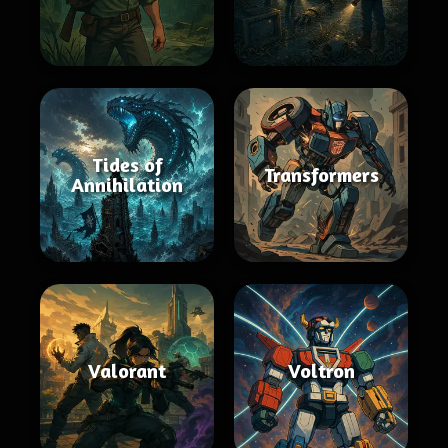
Tides of
Transformers
Annihilation
Valorant
Voltron