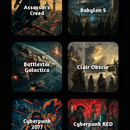
Assassin's
Babylon 5
Creed
Battlestar
Clair Obscur
Galactica
Cyberpunk
Cyberpunk RED
2077