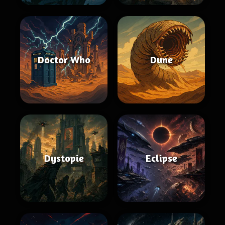
Doctor Who
Dune
Dystopie
Eclipse