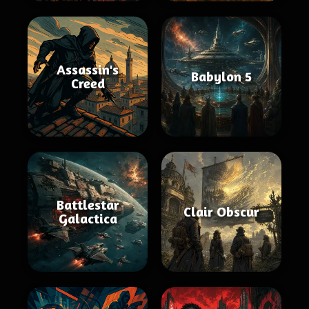
Assassin's
Babylon 5
Creed
Battlestar
Clair Obscur
Galactica