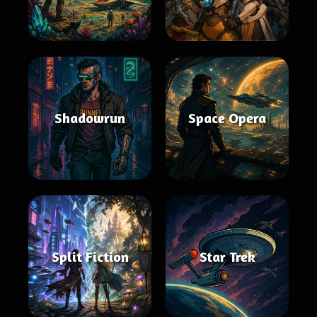
Shadowrun
Space Opera
Split Fiction
Star Trek