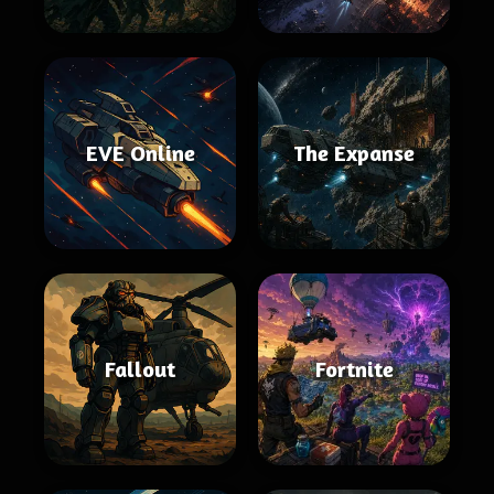
EVE Online
The Expanse
Fallout
Fortnite