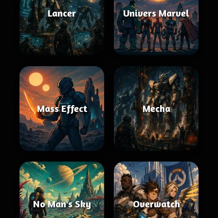
Lancer
Univers Marvel
Mass Effect
Mecha
No Man's Sky
Overwatch