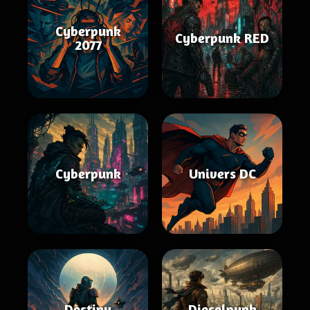
Cyberpunk
Cyberpunk RED
2077
Cyberpunk
Univers DC
Destiny
Dieselpunk