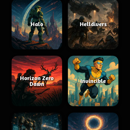
Halo
Helldivers
Horizon Zero
Invincible
Dawn