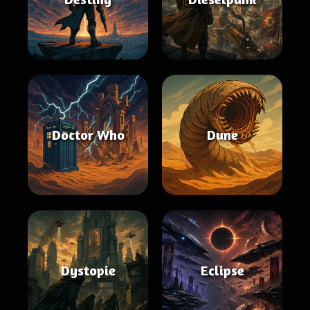
Doctor Who
Dune
Dystopie
Eclipse