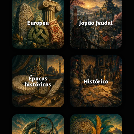
Europeu
Japão feudal
Épocas
Histórico
históricas