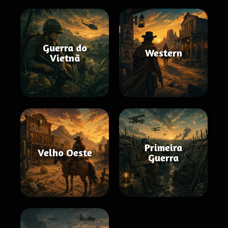
Guerra do
Western
Vietnã
Primeira
Velho Oeste
Guerra