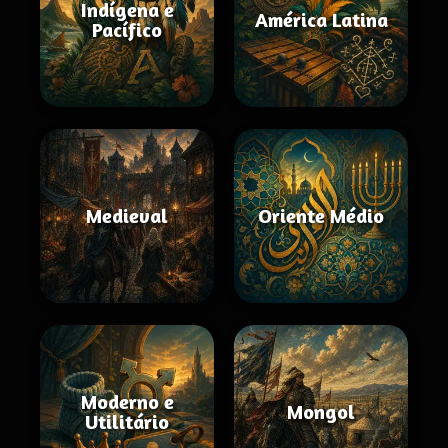
Indígena e
América Latina
Pacífico
Medieval
Oriente Médio
Moderno e
Mongol
Utilitário