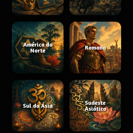
América do
Romano
Norte
Sudeste
Sul da Ásia
Asiático