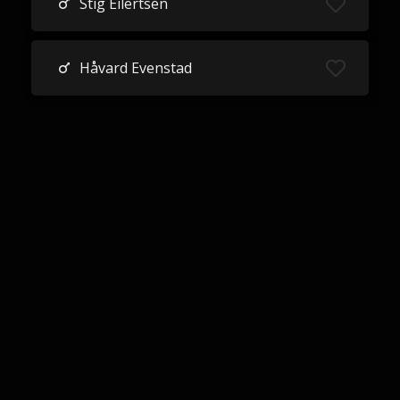
Stig Eilertsen
Håvard Evenstad