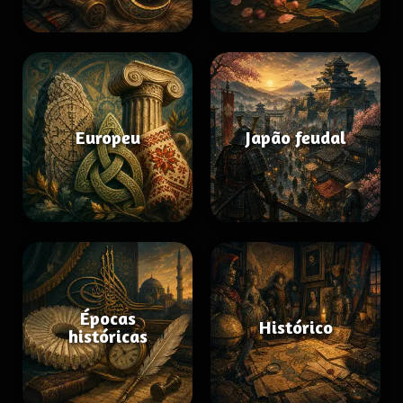
Europeu
Japão feudal
Épocas
Histórico
históricas