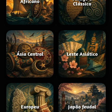
Africano
Clássico
Ásia Central
Leste Asiático
Europeu
Japão feudal