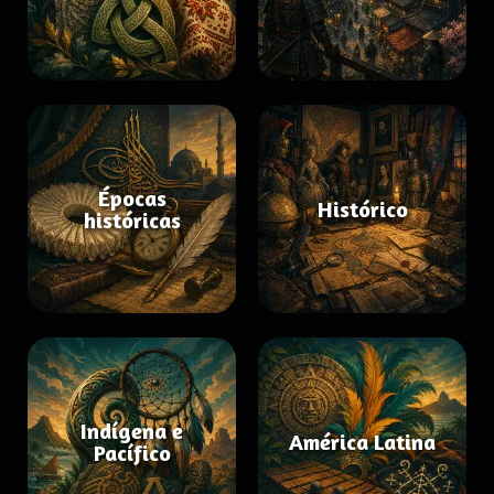
Épocas
Histórico
históricas
Indígena e
América Latina
Pacífico