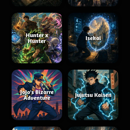
Hunter x
Isekai
Hunter
JoJo's Bizarre
Jujutsu Kaisen
Adventure