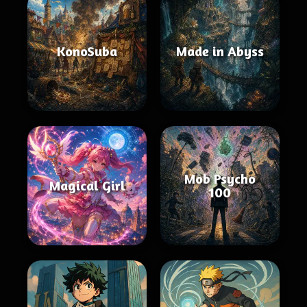
KonoSuba
Made in Abyss
Mob Psycho
Magical Girl
100