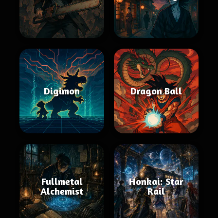
Digimon
Dragon Ball
Fullmetal
Honkai: Star
Alchemist
Rail