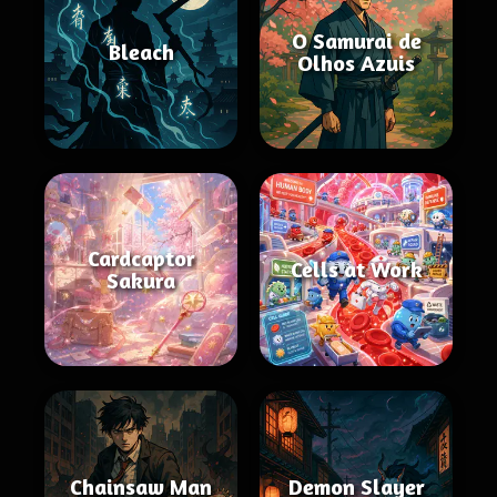
O Samurai de
Bleach
Olhos Azuis
Cardcaptor
Cells at Work
Sakura
Chainsaw Man
Demon Slayer