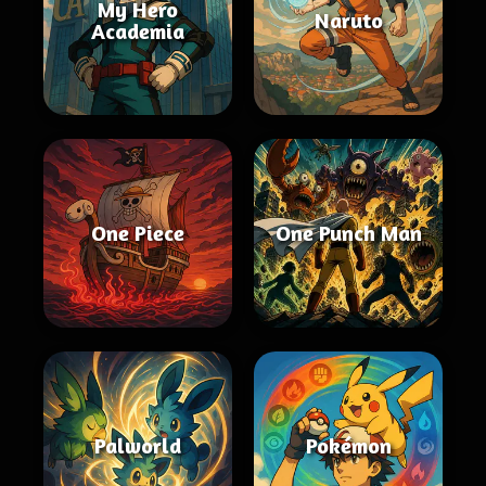
My Hero
Naruto
Academia
One Piece
One Punch Man
Palworld
Pokémon