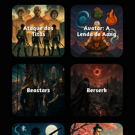
Ataque dos
Avatar: A
Titãs
Lenda de Aang
Beastars
Berserk